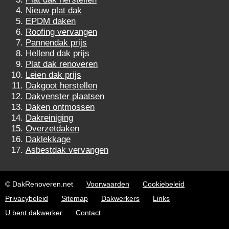
Nieuw plat dak
EPDM daken
Roofing vervangen
Pannendak prijs
Hellend dak prijs
Plat dak renoveren
Leien dak prijs
Dakgoot herstellen
Dakvenster plaatsen
Daken ontmossen
Dakreiniging
Overzetdaken
Daklekkage
Asbestdak vervangen
© DakRenoveren.net
Voorwaarden
Cookiebeleid
Privacybeleid
Sitemap
Dakwerkers
Links
U bent dakwerker
Contact