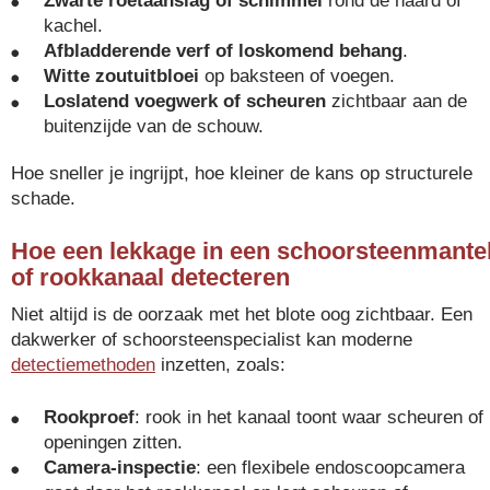
Zwarte roetaanslag of schimmel
rond de haard of
kachel.
Afbladderende verf of loskomend behang
.
Witte zoutuitbloei
op baksteen of voegen.
Loslatend voegwerk of scheuren
zichtbaar aan de
buitenzijde van de schouw.
Hoe sneller je ingrijpt, hoe kleiner de kans op structurele
schade.
Hoe een lekkage in een schoorsteenmante
of rookkanaal detecteren
Niet altijd is de oorzaak met het blote oog zichtbaar. Een
dakwerker of schoorsteenspecialist kan moderne
detectiemethoden
inzetten, zoals:
Rookproef
: rook in het kanaal toont waar scheuren of
openingen zitten.
Camera-inspectie
: een flexibele endoscoopcamera