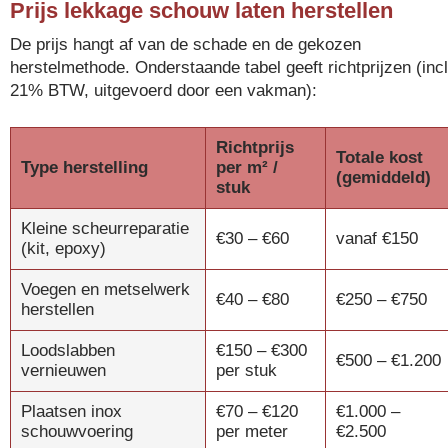
Prijs lekkage schouw laten herstellen
De prijs hangt af van de schade en de gekozen
herstelmethode. Onderstaande tabel geeft richtprijzen (incl
21% BTW, uitgevoerd door een vakman):
Richtprijs
Totale kost
Type herstelling
per m² /
(gemiddeld)
stuk
Kleine scheurreparatie
€30 – €60
vanaf €150
(kit, epoxy)
Voegen en metselwerk
€40 – €80
€250 – €750
herstellen
Loodslabben
€150 – €300
€500 – €1.200
vernieuwen
per stuk
Plaatsen inox
€70 – €120
€1.000 –
schouwvoering
per meter
€2.500