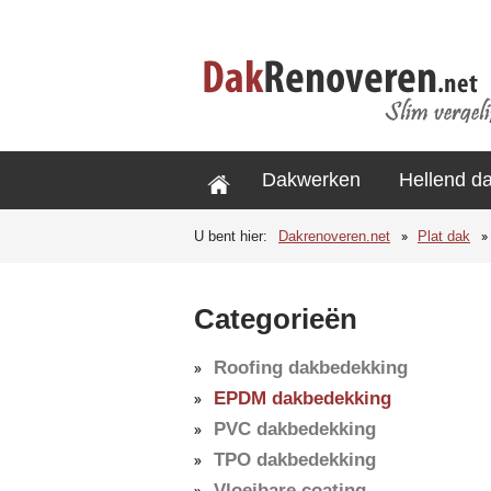
Dakwerken
Hellend d
U bent hier:
Dakrenoveren.net
Plat dak
Categorieën
Roofing dakbedekking
EPDM dakbedekking
PVC dakbedekking
TPO dakbedekking
Vloeibare coating