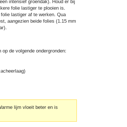
een intensief groendak). Houd er bij
re folie lastiger te plooien is.
folie lastiger af te werken. Qua
iest, aangezien beide folies (1.15 mm
ar).
n op de volgende ondergronden:
cacheerlaag)
rme lijm vloeit beter en is