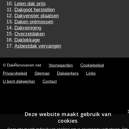
Leien dak prijs
Dakgoot herstellen
Dakvenster plaatsen
Daken ontmossen
Dakreiniging
Overzetdaken
Daklekkage
Asbestdak vervangen
© DakRenoveren.net
Voorwaarden
Cookiebeleid
Privacybeleid
Sitemap
Dakwerkers
Links
U bent dakwerker
Contact
Deze website maakt gebruik van
cookies