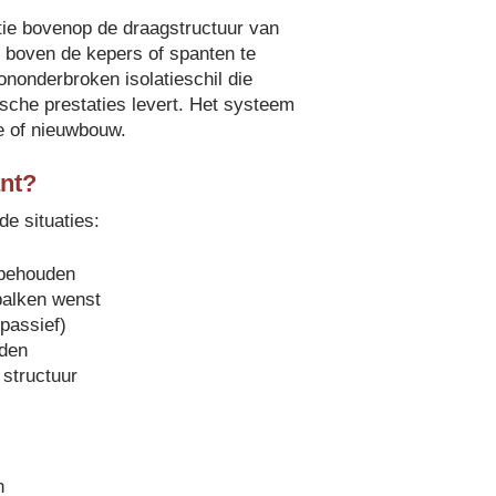
tie bovenop de draagstructuur van
t boven de kepers of spanten te
ononderbroken isolatieschil die
che prestaties levert. Het systeem
ie of nieuwbouw.
ant?
de situaties:
 behouden
balken wenst
passief)
jden
 structuur
n