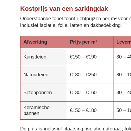
Kostprijs van een sarkingdak
Onderstaande tabel toont richtprijzen per m² voor 
inclusief isolatie, folie, latten en dakbedekking.
Afwerking
Prijs per m²
Leven
Kunstleien
€150 – €190
30 – 4
Natuurleien
€180 – €250
80 – 1
Betonpannen
€130 – €160
30 – 4
Keramische
€150 – €180
50 – 1
pannen
De prijs is inclusief plaatsing, isolatiemateriaal, f