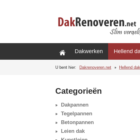
Dakwerken
Hellend d
U bent hier:
Dakrenoveren.net
Hellend da
Categorieën
Dakpannen
Tegelpannen
Betonpannen
Leien dak
Kunstleien