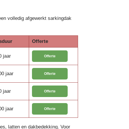
een volledig afgewerkt sarkingdak
sduur
Offerte
0 jaar
Offerte
00 jaar
Offerte
0 jaar
Offerte
00 jaar
Offerte
olies, latten en dakbedekking. Voor