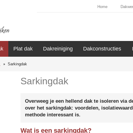
Home
Dakwe
ak
Plat dak
Dakreiniging
Dakconstructies
k
Sarkingdak
Sarkingdak
Overweeg je een hellend dak te isoleren via d
over het sarkingdak: voordelen, isolatiewaar
methode interessant is.
Wat is een sarkingdak?