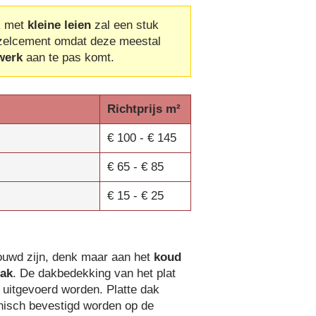
k met
kleine leien
zal een stuk
ezelcement omdat deze meestal
werk
aan te pas komt.
Richtprijs m²
€ 100 - € 145
€ 65 - € 85
€ 15 - € 25
ouwd zijn, denk maar aan het
koud
dak
. De dakbedekking van het plat
uitgevoerd worden. Platte dak
anisch bevestigd worden op de