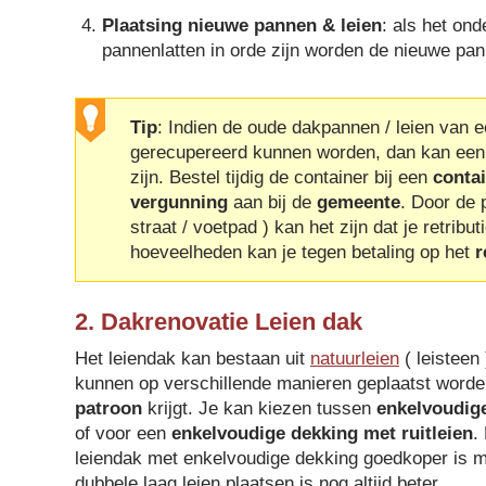
Plaatsing nieuwe pannen & leien
: als het ond
pannenlatten in orde zijn worden de nieuwe pan
Tip
: Indien de oude dakpannen / leien van e
gerecupereerd kunnen worden, dan kan ee
zijn. Bestel tijdig de container bij een
contai
vergunning
aan bij de
gemeente
. Door de 
straat / voetpad ) kan het zijn dat je retribut
hoeveelheden kan je tegen betaling op het
r
2. Dakrenovatie Leien dak
Het leiendak kan bestaan uit
natuurleien
( leisteen 
kunnen op verschillende manieren geplaatst worde
patroon
krijgt. Je kan kiezen tussen
enkelvoudige
of voor een
enkelvoudige dekking met ruitleien
.
leiendak met enkelvoudige dekking goedkoper is m
dubbele laag leien plaatsen is nog altijd beter.