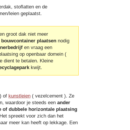
erdak, stoflatten en de
nen/leien geplaatst.
en groot dak niet meer
n
bouwcontainer plaatsen
nodig
nerbedrijf
en vraag een
plaatsing op openbaar domein (
ie dient te betalen. Kleine
ecyclagepark
kwijt.
) of
kunstleien
( vezelcement ). Ze
n, waardoor je steeds een
ander
 of dubbele horizontale plaatsing
 Het spreekt voor zich dan het
aar meer kan heeft op lekkage. Een