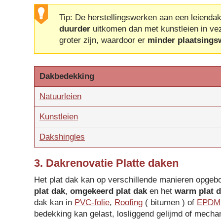
Tip: De herstellingswerken aan een leienda
duurder
uitkomen dan met kunstleien in v
groter zijn, waardoor er
minder plaatsings
Dakbedekking
Natuurleien
Kunstleien
Dakshingles
3. Dakrenovatie Platte daken
Het plat dak kan op verschillende manieren opgeb
plat dak
,
omgekeerd plat dak
en het
warm plat 
dak kan in
PVC-folie
,
Roofing
( bitumen ) of
EPDM
bedekking kan gelast, losliggend gelijmd of mech