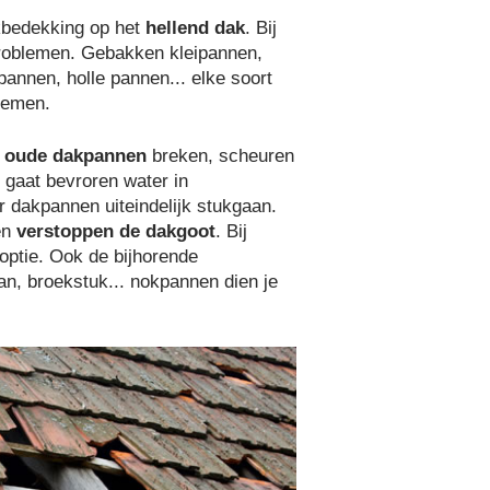
akbedekking op het
hellend dak
. Bij
roblemen. Gebakken kleipannen,
annen, holle pannen... elke soort
lemen.
n
oude dakpannen
breken, scheuren
gaat bevroren water in
r dakpannen uiteindelijk stukgaan.
en
verstoppen de dakgoot
. Bij
optie. Ook de bijhorende
an, broekstuk... nokpannen dien je