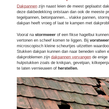
Dakpannen
zijn naast leien de meest geplaatst d
deze dakbedekking ontstaan dan ook de meeste p
tegelpannen, betonpannen... vlakke pannen, stormp
dakpan heeft vroeg of laat te kampen met dakprob
Vooral na
stormweer
of een fikse hagelbui kunne
vertonen en scheef komen te liggen. Bij
vorstweer
microscopisch kleine scheurtjes uitzetten waardoo
Stukken dakpan kunnen dan naar beneden vallen 
dakproblemen zijn
dakpannen vervangen
de enige 
hulpstukken zoals de knikpan, gevelpan, kilkeperp
te laten vernieuwen of
herstellen
.