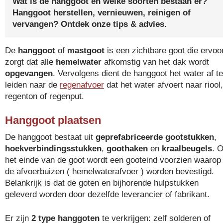
Wat is de hanggoot en welke soorten bestaan er?
Hanggoot herstellen, vernieuwen, reinigen of
vervangen? Ontdek onze tips & advies.
De
hanggoot
of
mastgoot
is een zichtbare goot die ervoo
zorgt dat alle
hemelwater
afkomstig van het dak wordt
opgevangen
. Vervolgens dient de hanggoot het water af te
leiden naar de
regenafvoer
dat het water afvoert naar riool,
regenton of regenput.
Hanggoot plaatsen
De hanggoot bestaat uit
geprefabriceerde gootstukken
,
hoekverbindingsstukken
,
goothaken
en
kraalbeugels
. 
het einde van de goot wordt een gooteind voorzien waarop
de afvoerbuizen ( hemelwaterafvoer ) worden bevestigd.
Belankrijk is dat de goten en bijhorende hulpstukken
geleverd worden door dezelfde leverancier of fabrikant.
Er zijn
2 type hanggoten
te verkrijgen: zelf solderen of