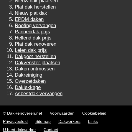
Nieuw dak plaatsen
Plat dak herstellen
Nieuw plat dak
EPDM daken
Roofing vervangen
Pannendak prijs
Hellend dak prijs
Plat dak renoveren
Leien dak prijs
Dakgoot herstellen
Dakvenster plaatsen
Daken ontmossen
Dakreiniging
Overzetdaken
Daklekkage
Asbestdak vervangen
© DakRenoveren.net
Voorwaarden
Cookiebeleid
Privacybeleid
Sitemap
Dakwerkers
Links
U bent dakwerker
Contact