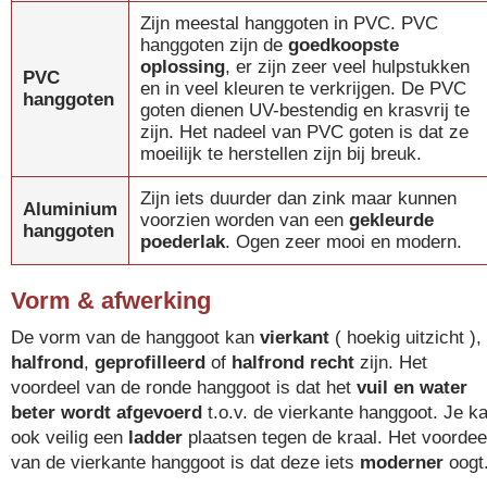
Zijn meestal hanggoten in PVC. PVC
hanggoten zijn de
goedkoopste
oplossing
, er zijn zeer veel hulpstukken
PVC
en in veel kleuren te verkrijgen. De PVC
hanggoten
goten dienen UV-bestendig en krasvrij te
zijn. Het nadeel van PVC goten is dat ze
moeilijk te herstellen zijn bij breuk.
Zijn iets duurder dan zink maar kunnen
Aluminium
voorzien worden van een
gekleurde
hanggoten
poederlak
. Ogen zeer mooi en modern.
Vorm & afwerking
De vorm van de hanggoot kan
vierkant
( hoekig uitzicht ),
halfrond
,
geprofilleerd
of
halfrond recht
zijn. Het
voordeel van de ronde hanggoot is dat het
vuil en water
beter wordt afgevoerd
t.o.v. de vierkante hanggoot. Je k
ook veilig een
ladder
plaatsen tegen de kraal. Het voordee
van de vierkante hanggoot is dat deze iets
moderner
oogt