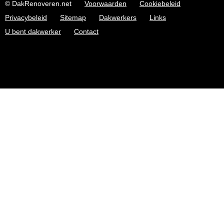
© DakRenoveren.net
Voorwaarden
Cookiebeleid
Privacybeleid
Sitemap
Dakwerkers
Links
U bent dakwerker
Contact