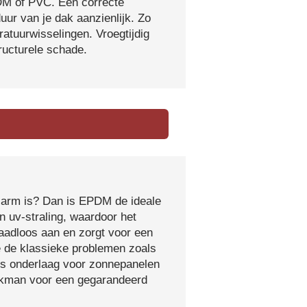
DM of PVC. Een correcte
ur van je dak aanzienlijk. Zo
atuurwisselingen. Vroegtijdig
tructurele schade.
sarm is? Dan is EPDM de ideale
 uv-straling, waardoor het
naadloos aan en zorgt voor een
e de klassieke problemen zoals
ls onderlaag voor zonnepanelen
vakman voor een gegarandeerd