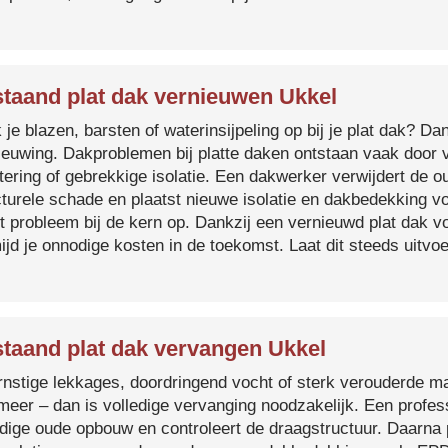
taand plat dak vernieuwen Ukkel
je blazen, barsten of waterinsijpeling op bij je plat dak? Dan
ieuwing. Dakproblemen bij platte daken ontstaan vaak door 
tering of gebrekkige isolatie. Een dakwerker verwijdert de o
cturele schade en plaatst nieuwe isolatie en dakbedekking v
et probleem bij de kern op. Dankzij een vernieuwd plat dak 
ijd je onnodige kosten in de toekomst. Laat dit steeds uitv
taand plat dak vervangen Ukkel
ernstige lekkages, doordringend vocht of sterk verouderde mat
 meer – dan is volledige vervanging noodzakelijk. Een profes
edige oude opbouw en controleert de draagstructuur. Daarna 