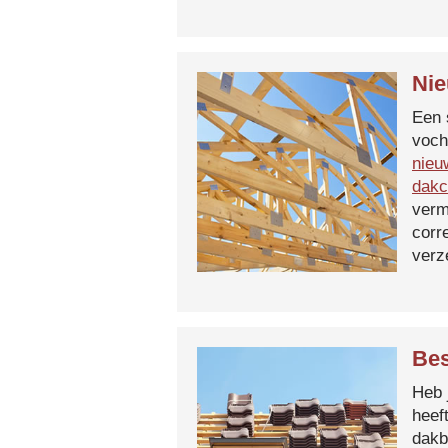
Nie
Een 
voch
nieu
dakc
verm
corr
verz
Bes
Heb 
heef
dakb