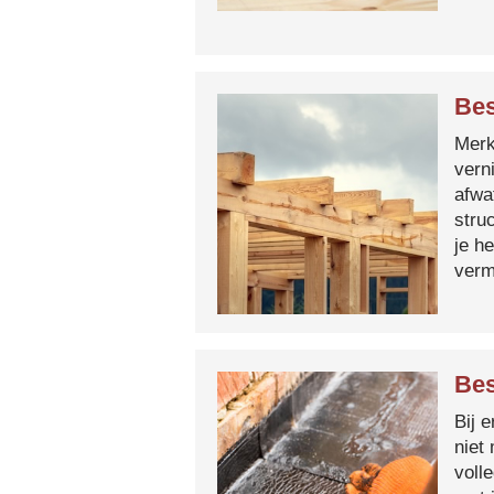
Bes
Merk 
vern
afwa
stru
je h
verm
Bes
Bij 
niet
voll