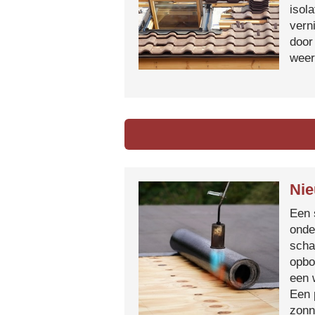
isol
vern
door
weer
Nie
Een 
onde
scha
opbo
een 
Een 
zonn