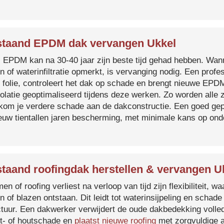
taand EPDM dak vervangen Ukkel
s EPDM kan na 30-40 jaar zijn beste tijd gehad hebben. Wa
n of waterinfiltratie opmerkt, is vervanging nodig. Een prof
 folie, controleert het dak op schade en brengt nieuwe EP
solatie geoptimaliseerd tijdens deze werken. Zo worden all
kom je verdere schade aan de dakconstructie. Een goed ge
euw tientallen jaren bescherming, met minimale kans op on
taand roofingdak herstellen & vervangen U
en of roofing verliest na verloop van tijd zijn flexibiliteit,
n of blazen ontstaan. Dit leidt tot waterinsijpeling en schade
ctuur. Een dakwerker verwijdert de oude dakbedekking volled
t- of houtschade en
plaatst nieuwe roofing
met zorgvuldige a