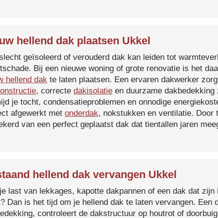
uw hellend dak plaatsen Ukkel
slecht geïsoleerd of verouderd dak kan leiden tot warmtever
tschade. Bij een nieuwe woning of grote renovatie is het da
w hellend dak
te laten plaatsen. Een ervaren dakwerker zorg
onstructie
, correcte
dakisolatie
en duurzame dakbedekking z
ijd je tocht, condensatieproblemen en onnodige energiekost
ect afgewerkt met
onderdak
, nokstukken en ventilatie. Door
ekerd van een perfect geplaatst dak dat tientallen jaren me
taand hellend dak vervangen Ukkel
je last van lekkages, kapotte dakpannen of een dak dat zijn 
t? Dan is het tijd om je hellend dak te laten vervangen. Een
edekking, controleert de dakstructuur op houtrot of doorbui