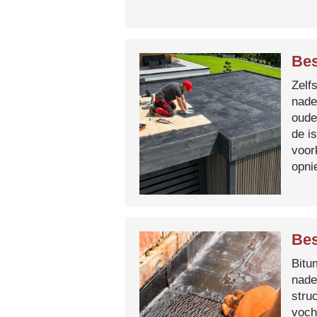
Bes
Zelf
nade
oude
de i
voor
opni
Bes
Bitum
nade
stru
voch