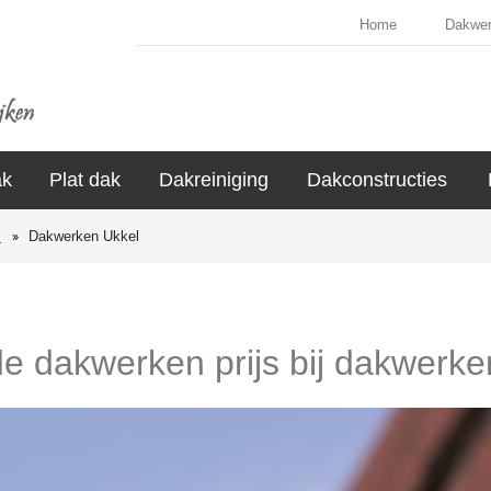
Home
Dakwe
ak
Plat dak
Dakreiniging
Dakconstructies
s
Dakwerken Ukkel
de dakwerken prijs bij dakwerke