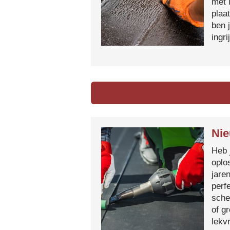
met 
plaa
ben 
ingr
Nie
Heb 
oplo
jare
perf
sche
of g
lekvr