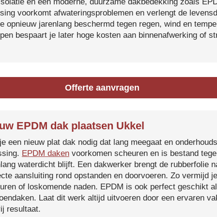
isolatie en een moderne, duurzame dakbedekking zoals EP
tsing voorkomt afwateringsproblemen en verlengt de levensdu
je opnieuw jarenlang beschermd tegen regen, wind en temper
ijpen bespaart je later hoge kosten aan binnenafwerking of s
Offerte aanvragen
uw EPDM dak plaatsen Ukkel
je een nieuw plat dak nodig dat lang meegaat en onderhoud
ssing.
EPDM daken
voorkomen scheuren en is bestand tegen
nlang waterdicht blijft. Een dakwerker brengt de rubberfolie 
ecte aansluiting rond opstanden en doorvoeren. Zo vermijd j
uren of loskomende naden. EPDM is ook perfect geschikt a
roendaken. Laat dit werk altijd uitvoeren door een ervaren 
ij resultaat.