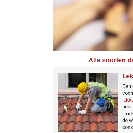
Alle soorten d
Lek
Een 
voch
lekk
besc
lood
de w
cons