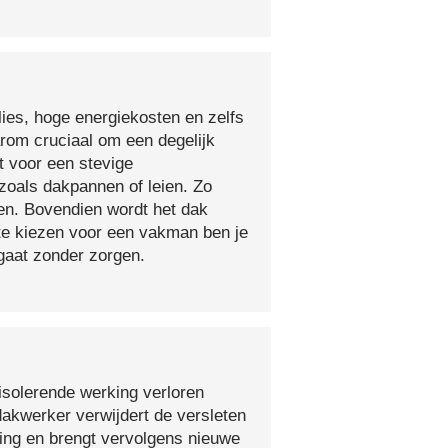
lies, hoge energiekosten en zelfs
arom cruciaal om een degelijk
t voor een stevige
oals dakpannen of leien. Zo
en. Bovendien wordt het dak
 te kiezen voor een vakman ben je
egaat zonder zorgen.
isolerende werking verloren
 dakwerker verwijdert de versleten
ging en brengt vervolgens nieuwe