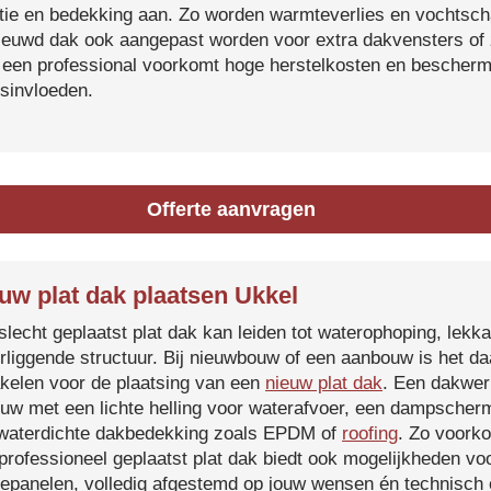
atie en bedekking aan. Zo worden warmteverlies en vochtsc
ieuwd dak ook aangepast worden voor extra dakvensters o
 een professional voorkomt hoge herstelkosten en beschermt
sinvloeden.
Offerte aanvragen
uw plat dak plaatsen Ukkel
slecht geplaatst plat dak kan leiden tot waterophoping, lek
rliggende structuur. Bij nieuwbouw of een aanbouw is het d
kelen voor de plaatsing van een
nieuw plat dak
. Een dakwer
uw met een lichte helling voor waterafvoer, een dampscherm
waterdichte dakbedekking zoals EPDM of
roofing
. Zo voorko
professioneel geplaatst plat dak biedt ook mogelijkheden voo
epanelen, volledig afgestemd op jouw wensen én technisch c