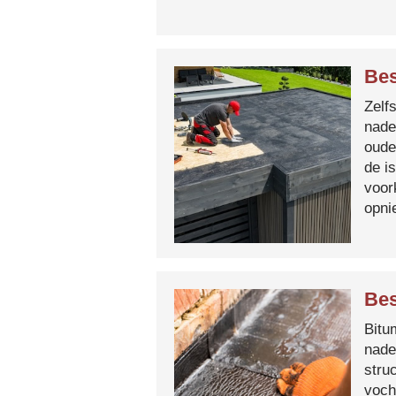
Bes
Zelf
nade
oude
de i
voor
opni
Bes
Bitum
nade
stru
voch