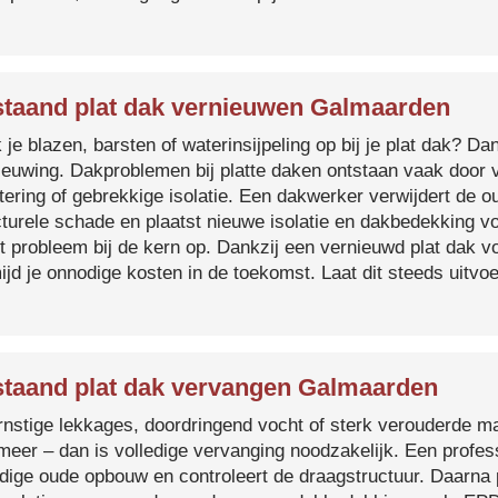
taand plat dak vernieuwen Galmaarden
je blazen, barsten of waterinsijpeling op bij je plat dak? Dan
ieuwing. Dakproblemen bij platte daken ontstaan vaak door 
tering of gebrekkige isolatie. Een dakwerker verwijdert de o
cturele schade en plaatst nieuwe isolatie en dakbedekking v
et probleem bij de kern op. Dankzij een vernieuwd plat dak 
ijd je onnodige kosten in de toekomst. Laat dit steeds uitv
taand plat dak vervangen Galmaarden
ernstige lekkages, doordringend vocht of sterk verouderde mat
 meer – dan is volledige vervanging noodzakelijk. Een profes
edige oude opbouw en controleert de draagstructuur. Daarna 