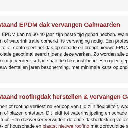
taand EPDM dak vervangen Galmaarden
s EPDM kan na 30-40 jaar zijn beste tijd gehad hebben. Wa
n of waterinfiltratie opmerkt, is vervanging nodig. Een prof
 folie, controleert het dak op schade en brengt nieuwe EP
solatie geoptimaliseerd tijdens deze werken. Zo worden all
kom je verdere schade aan de dakconstructie. Een goed ge
euw tientallen jaren bescherming, met minimale kans op on
taand roofingdak herstellen & vervangen 
en of roofing verliest na verloop van tijd zijn flexibiliteit,
n of blazen ontstaan. Dit leidt tot waterinsijpeling en schade
ctuur. Een dakwerker verwijdert de oude dakbedekking volled
t- of houtschade en
plaatst nieuwe roofing
met zorgvuldige a