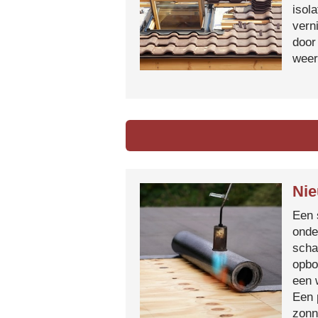
isol
vern
door
weer
Nie
Een 
onde
scha
opbo
een 
Een 
zonn