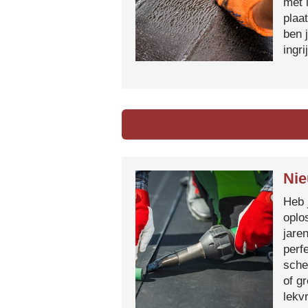
met 
plaa
ben 
ingr
Nie
Heb 
oplo
jare
perf
sche
of g
lekvr