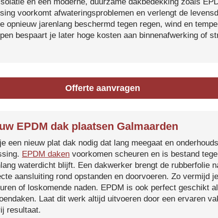
isolatie en een moderne, duurzame dakbedekking zoals EP
tsing voorkomt afwateringsproblemen en verlengt de levensdu
je opnieuw jarenlang beschermd tegen regen, wind en temper
ijpen bespaart je later hoge kosten aan binnenafwerking of s
Offerte aanvragen
uw EPDM dak plaatsen Galmaarden
je een nieuw plat dak nodig dat lang meegaat en onderhoud
ssing.
EPDM daken
voorkomen scheuren en is bestand tegen
nlang waterdicht blijft. Een dakwerker brengt de rubberfolie 
ecte aansluiting rond opstanden en doorvoeren. Zo vermijd j
uren of loskomende naden. EPDM is ook perfect geschikt a
roendaken. Laat dit werk altijd uitvoeren door een ervaren 
ij resultaat.