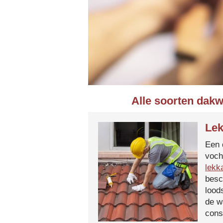
Alle soorten dakw
Lek
Een 
voch
lekk
besc
lood
de w
cons