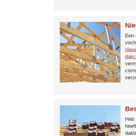
Nie
Een 
voch
nieu
dakc
verm
corr
verz
Bes
Heb 
heef
dakb