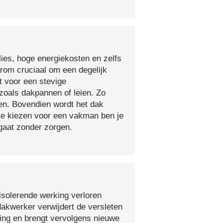
lies, hoge energiekosten en zelfs
arom cruciaal om een degelijk
t voor een stevige
oals dakpannen of leien. Zo
en. Bovendien wordt het dak
 te kiezen voor een vakman ben je
egaat zonder zorgen.
isolerende werking verloren
 dakwerker verwijdert de versleten
ging en brengt vervolgens nieuwe