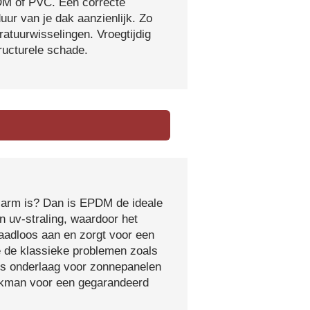
DM of PVC. Een correcte
ur van je dak aanzienlijk. Zo
atuurwisselingen. Vroegtijdig
tructurele schade.
sarm is? Dan is EPDM de ideale
 uv-straling, waardoor het
naadloos aan en zorgt voor een
e de klassieke problemen zoals
ls onderlaag voor zonnepanelen
vakman voor een gegarandeerd