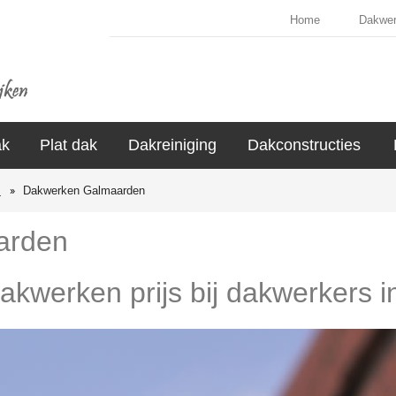
Home
Dakwe
ak
Plat dak
Dakreiniging
Dakconstructies
s
Dakwerken Galmaarden
arden
dakwerken prijs bij dakwerkers