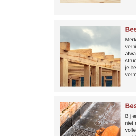
Bes
Merk 
vern
afwa
stru
je h
verm
Bes
Bij 
niet
voll