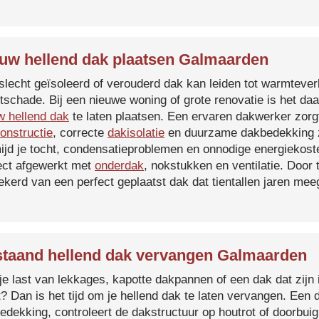
uw hellend dak plaatsen Galmaarden
slecht geïsoleerd of verouderd dak kan leiden tot warmtever
tschade. Bij een nieuwe woning of grote renovatie is het da
w hellend dak
te laten plaatsen. Een ervaren dakwerker zorg
onstructie
, correcte
dakisolatie
en duurzame dakbedekking z
ijd je tocht, condensatieproblemen en onnodige energiekost
ect afgewerkt met
onderdak
, nokstukken en ventilatie. Door
ekerd van een perfect geplaatst dak dat tientallen jaren me
taand hellend dak vervangen Galmaarden
je last van lekkages, kapotte dakpannen of een dak dat zijn 
t? Dan is het tijd om je hellend dak te laten vervangen. Een
edekking, controleert de dakstructuur op houtrot of doorbui