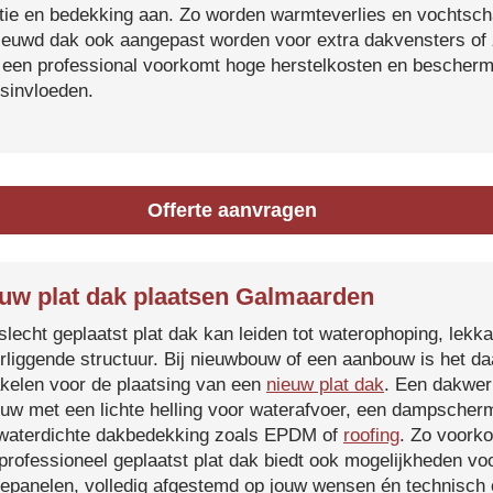
atie en bedekking aan. Zo worden warmteverlies en vochtsc
ieuwd dak ook aangepast worden voor extra dakvensters o
 een professional voorkomt hoge herstelkosten en beschermt
sinvloeden.
Offerte aanvragen
uw plat dak plaatsen Galmaarden
slecht geplaatst plat dak kan leiden tot waterophoping, lek
rliggende structuur. Bij nieuwbouw of een aanbouw is het d
kelen voor de plaatsing van een
nieuw plat dak
. Een dakwer
uw met een lichte helling voor waterafvoer, een dampscherm
waterdichte dakbedekking zoals EPDM of
roofing
. Zo voorko
professioneel geplaatst plat dak biedt ook mogelijkheden voo
epanelen, volledig afgestemd op jouw wensen én technisch c