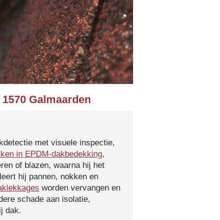
in 1570 Galmaarden
kdetectie met visuele inspectie,
kken in EPDM-dakbedekking
,
ren of blazen, waarna hij het
leert hij pannen, nokken en
aklekkages
worden vervangen en
ere schade aan isolatie,
j dak.