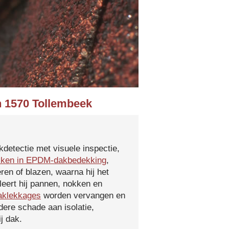
n 1570 Tollembeek
kdetectie met visuele inspectie,
kken in EPDM-dakbedekking
,
ren of blazen, waarna hij het
leert hij pannen, nokken en
aklekkages
worden vervangen en
ere schade aan isolatie,
j dak.