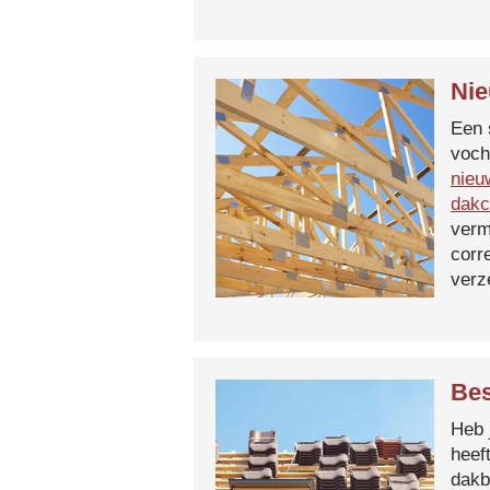
Nie
Een 
voch
nieu
dakc
verm
corr
verz
Bes
Heb 
heef
dakb