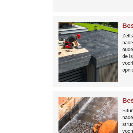
Bes
Zelf
nade
oude
de i
voor
opni
Bes
Bitum
nade
stru
voch