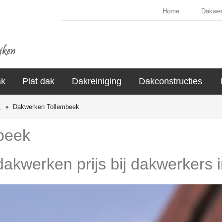
Home
Dakwe
ak
Plat dak
Dakreiniging
Dakconstructies
s
Dakwerken Tollembeek
beek
 dakwerken prijs bij dakwerkers 