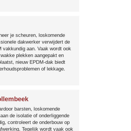
nneer je scheuren, loskomende
essionele dakwerker verwijdert de
DM vakkundig aan. Vaak wordt ook
e zwakke plekken aangepakt en
plaatst, nieuw EPDM-dak biedt
derhoudsproblemen of lekkage.
ollembeek
 waardoor barsten, loskomende
 aan de isolatie of onderliggende
ig, controleert de onderbouw op
fwerking. Tegelijk wordt vaak ook