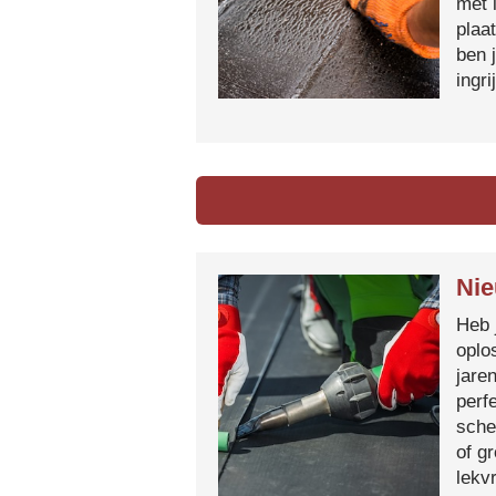
met 
plaa
ben 
ingr
Nie
Heb 
oplo
jare
perf
sche
of g
lekvr