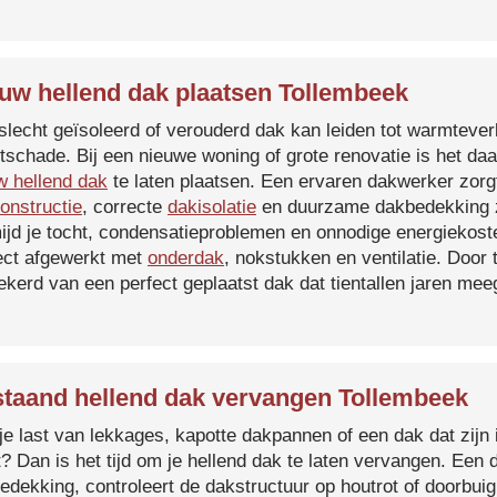
uw hellend dak plaatsen Tollembeek
slecht geïsoleerd of verouderd dak kan leiden tot warmtever
tschade. Bij een nieuwe woning of grote renovatie is het da
w hellend dak
te laten plaatsen. Een ervaren dakwerker zorg
onstructie
, correcte
dakisolatie
en duurzame dakbedekking z
ijd je tocht, condensatieproblemen en onnodige energiekost
ect afgewerkt met
onderdak
, nokstukken en ventilatie. Door
ekerd van een perfect geplaatst dak dat tientallen jaren me
taand hellend dak vervangen Tollembeek
je last van lekkages, kapotte dakpannen of een dak dat zijn 
t? Dan is het tijd om je hellend dak te laten vervangen. Een
edekking, controleert de dakstructuur op houtrot of doorbui