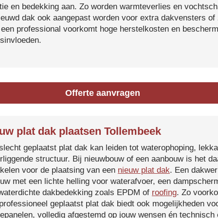
atie en bedekking aan. Zo worden warmteverlies en vochtsc
ieuwd dak ook aangepast worden voor extra dakvensters o
 een professional voorkomt hoge herstelkosten en beschermt
sinvloeden.
Offerte aanvragen
uw plat dak plaatsen Tollembeek
slecht geplaatst plat dak kan leiden tot waterophoping, lek
rliggende structuur. Bij nieuwbouw of een aanbouw is het d
kelen voor de plaatsing van een
nieuw plat dak
. Een dakwer
uw met een lichte helling voor waterafvoer, een dampscherm
waterdichte dakbedekking zoals EPDM of
roofing
. Zo voorko
professioneel geplaatst plat dak biedt ook mogelijkheden voo
epanelen, volledig afgestemd op jouw wensen én technisch c