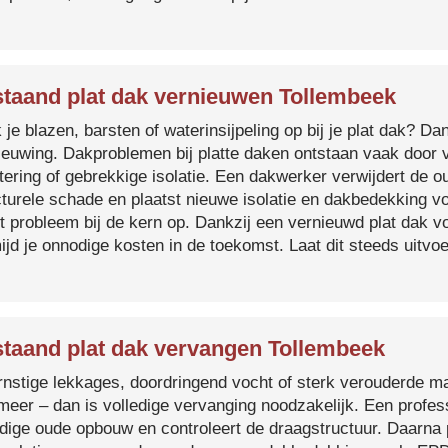
taand plat dak vernieuwen Tollembeek
je blazen, barsten of waterinsijpeling op bij je plat dak? Dan
ieuwing. Dakproblemen bij platte daken ontstaan vaak door 
tering of gebrekkige isolatie. Een dakwerker verwijdert de o
cturele schade en plaatst nieuwe isolatie en dakbedekking v
et probleem bij de kern op. Dankzij een vernieuwd plat dak 
ijd je onnodige kosten in de toekomst. Laat dit steeds uitv
taand plat dak vervangen Tollembeek
ernstige lekkages, doordringend vocht of sterk verouderde mat
 meer – dan is volledige vervanging noodzakelijk. Een profes
edige oude opbouw en controleert de draagstructuur. Daarna 