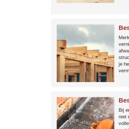
Bes
Merk 
vern
afwa
stru
je h
verm
Bes
Bij 
niet
voll