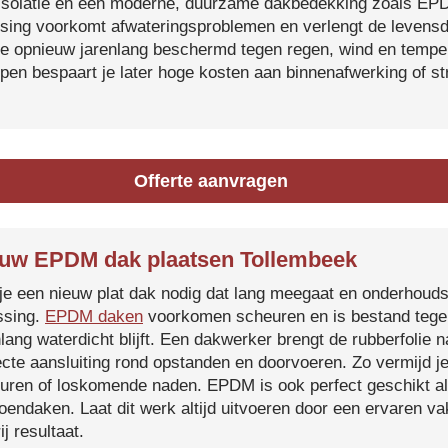
isolatie en een moderne, duurzame dakbedekking zoals EP
tsing voorkomt afwateringsproblemen en verlengt de levensdu
je opnieuw jarenlang beschermd tegen regen, wind en temper
ijpen bespaart je later hoge kosten aan binnenafwerking of s
Offerte aanvragen
uw EPDM dak plaatsen Tollembeek
je een nieuw plat dak nodig dat lang meegaat en onderhoud
ssing.
EPDM daken
voorkomen scheuren en is bestand tegen
nlang waterdicht blijft. Een dakwerker brengt de rubberfolie 
ecte aansluiting rond opstanden en doorvoeren. Zo vermijd j
uren of loskomende naden. EPDM is ook perfect geschikt a
roendaken. Laat dit werk altijd uitvoeren door een ervaren 
ij resultaat.