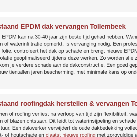
taand EPDM dak vervangen Tollembeek
s EPDM kan na 30-40 jaar zijn beste tijd gehad hebben. Wa
n of waterinfiltratie opmerkt, is vervanging nodig. Een prof
 folie, controleert het dak op schade en brengt nieuwe EP
solatie geoptimaliseerd tijdens deze werken. Zo worden all
kom je verdere schade aan de dakconstructie. Een goed ge
euw tientallen jaren bescherming, met minimale kans op on
taand roofingdak herstellen & vervangen T
en of roofing verliest na verloop van tijd zijn flexibiliteit,
n of blazen ontstaan. Dit leidt tot waterinsijpeling en schade
ctuur. Een dakwerker verwijdert de oude dakbedekking volled
t- of houtschade en
plaatst nieuwe roofing
met zorgvuldige a