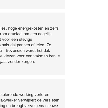
lies, hoge energiekosten en zelfs
arom cruciaal om een degelijk
t voor een stevige
oals dakpannen of leien. Zo
en. Bovendien wordt het dak
 te kiezen voor een vakman ben je
egaat zonder zorgen.
isolerende werking verloren
 dakwerker verwijdert de versleten
ging en brengt vervolgens nieuwe