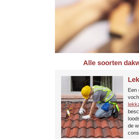
Alle soorten dak
Lek
Een 
voch
lekk
besc
lood
de w
cons