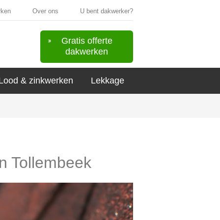
rken
Over ons
U bent dakwerker?
Gratis offerte
dakwerken
Lood & zinkwerken
Lekkage
in Tollembeek