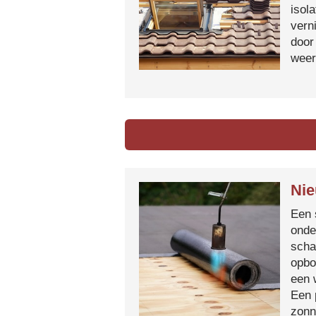
isol
vern
door
weer
Nie
Een 
onde
scha
opbo
een 
Een 
zonn