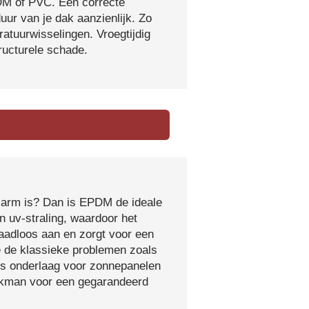
DM of PVC. Een correcte
ur van je dak aanzienlijk. Zo
atuurwisselingen. Vroegtijdig
tructurele schade.
sarm is? Dan is EPDM de ideale
 uv-straling, waardoor het
naadloos aan en zorgt voor een
e de klassieke problemen zoals
ls onderlaag voor zonnepanelen
vakman voor een gegarandeerd