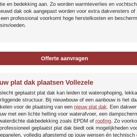
atie en bedekking aan. Zo worden warmteverlies en vochtsc
ieuwd dak ook aangepast worden voor extra dakvensters o
 een professional voorkomt hoge herstelkosten en beschermt
sinvloeden.
Offerte aanvragen
uw plat dak plaatsen Vollezele
slecht geplaatst plat dak kan leiden tot waterophoping, lek
rliggende structuur. Bij nieuwbouw of een aanbouw is het d
kelen voor de plaatsing van een
nieuw plat dak
. Een dakwer
uw met een lichte helling voor waterafvoer, een dampscherm
waterdichte dakbedekking zoals EPDM of
roofing
. Zo voorko
professioneel geplaatst plat dak biedt ook mogelijkheden voo
epanelen, volledig afgestemd op jouw wensen én technisch c