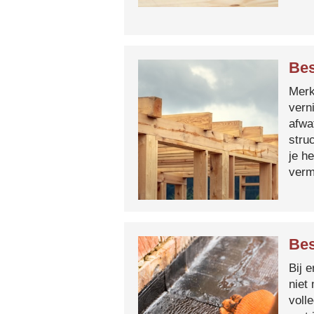
Bes
Merk 
vern
afwa
stru
je h
verm
Bes
Bij 
niet
voll