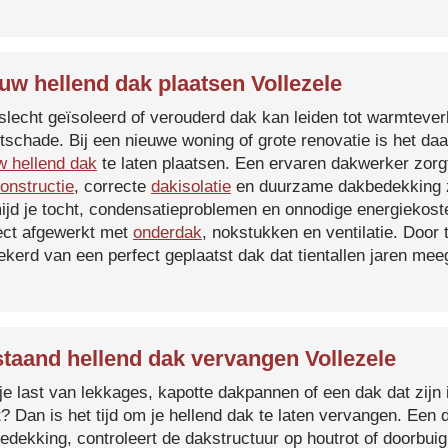
uw hellend dak plaatsen Vollezele
slecht geïsoleerd of verouderd dak kan leiden tot warmtever
tschade. Bij een nieuwe woning of grote renovatie is het da
w hellend dak
te laten plaatsen. Een ervaren dakwerker zorg
onstructie
, correcte
dakisolatie
en duurzame dakbedekking z
ijd je tocht, condensatieproblemen en onnodige energiekost
ect afgewerkt met
onderdak
, nokstukken en ventilatie. Door
ekerd van een perfect geplaatst dak dat tientallen jaren me
taand hellend dak vervangen Vollezele
je last van lekkages, kapotte dakpannen of een dak dat zijn 
t? Dan is het tijd om je hellend dak te laten vervangen. Een
edekking, controleert de dakstructuur op houtrot of doorbui