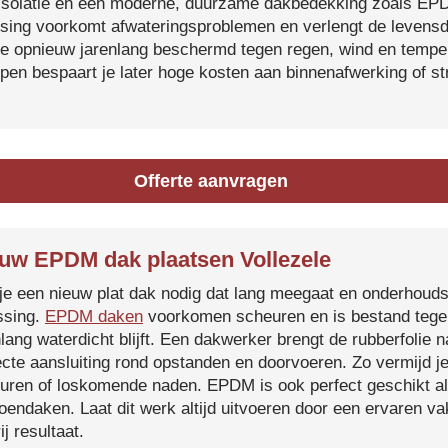
isolatie en een moderne, duurzame dakbedekking zoals EP
tsing voorkomt afwateringsproblemen en verlengt de levensdu
je opnieuw jarenlang beschermd tegen regen, wind en temper
ijpen bespaart je later hoge kosten aan binnenafwerking of s
Offerte aanvragen
uw EPDM dak plaatsen Vollezele
je een nieuw plat dak nodig dat lang meegaat en onderhoud
ssing.
EPDM daken
voorkomen scheuren en is bestand tegen
nlang waterdicht blijft. Een dakwerker brengt de rubberfolie 
ecte aansluiting rond opstanden en doorvoeren. Zo vermijd j
uren of loskomende naden. EPDM is ook perfect geschikt a
roendaken. Laat dit werk altijd uitvoeren door een ervaren 
ij resultaat.