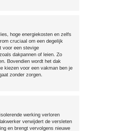
lies, hoge energiekosten en zelfs
arom cruciaal om een degelijk
t voor een stevige
oals dakpannen of leien. Zo
en. Bovendien wordt het dak
 te kiezen voor een vakman ben je
egaat zonder zorgen.
isolerende werking verloren
 dakwerker verwijdert de versleten
ging en brengt vervolgens nieuwe