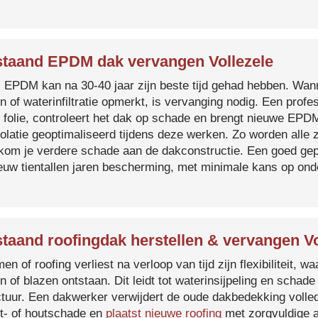
taand EPDM dak vervangen Vollezele
s EPDM kan na 30-40 jaar zijn beste tijd gehad hebben. Wa
n of waterinfiltratie opmerkt, is vervanging nodig. Een prof
 folie, controleert het dak op schade en brengt nieuwe EP
solatie geoptimaliseerd tijdens deze werken. Zo worden all
kom je verdere schade aan de dakconstructie. Een goed ge
euw tientallen jaren bescherming, met minimale kans op on
taand roofingdak herstellen & vervangen Vo
en of roofing verliest na verloop van tijd zijn flexibiliteit,
n of blazen ontstaan. Dit leidt tot waterinsijpeling en schade
ctuur. Een dakwerker verwijdert de oude dakbedekking volled
t- of houtschade en
plaatst nieuwe roofing
met zorgvuldige a