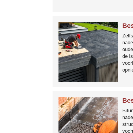
Bes
Zelf
nade
oude
de i
voor
opni
Bes
Bitum
nade
stru
voch