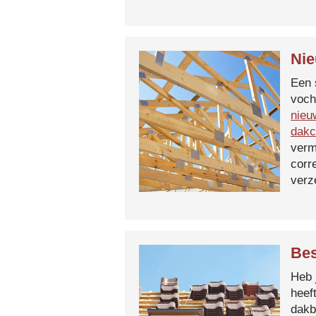
Nie
Een 
voch
nieu
dakc
verm
corr
verz
Bes
Heb 
heef
dakb