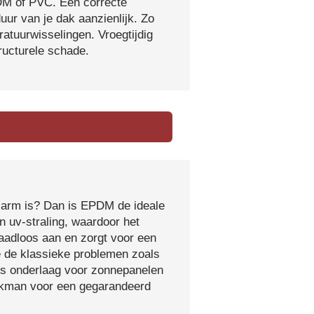
DM of PVC. Een correcte
ur van je dak aanzienlijk. Zo
atuurwisselingen. Vroegtijdig
tructurele schade.
sarm is? Dan is EPDM de ideale
 uv-straling, waardoor het
naadloos aan en zorgt voor een
e de klassieke problemen zoals
ls onderlaag voor zonnepanelen
vakman voor een gegarandeerd