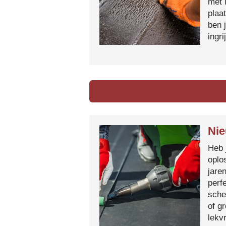
met 
plaa
ben 
ingr
Nie
Heb 
oplo
jare
perf
sche
of g
lekvr