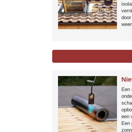
isol
vern
door
weer
Nie
Een 
onde
scha
opbo
een 
Een 
zonn