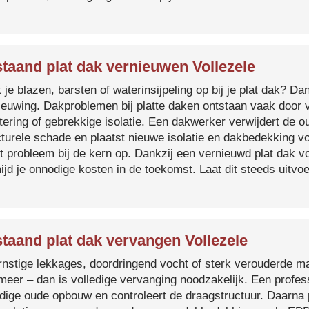
taand plat dak vernieuwen Vollezele
je blazen, barsten of waterinsijpeling op bij je plat dak? Dan
ieuwing. Dakproblemen bij platte daken ontstaan vaak door 
tering of gebrekkige isolatie. Een dakwerker verwijdert de o
cturele schade en plaatst nieuwe isolatie en dakbedekking v
et probleem bij de kern op. Dankzij een vernieuwd plat dak 
ijd je onnodige kosten in de toekomst. Laat dit steeds uitv
taand plat dak vervangen Vollezele
ernstige lekkages, doordringend vocht of sterk verouderde mat
 meer – dan is volledige vervanging noodzakelijk. Een profes
edige oude opbouw en controleert de draagstructuur. Daarna 