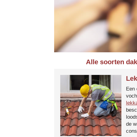
Alle soorten dak
Lek
Een 
voch
lekk
besc
lood
de w
cons