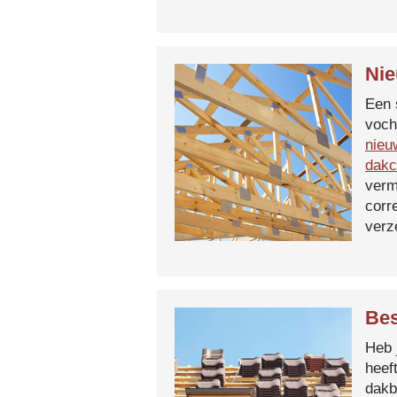
Nie
Een 
voch
nieu
dakc
verm
corr
verz
Bes
Heb 
heef
dakb