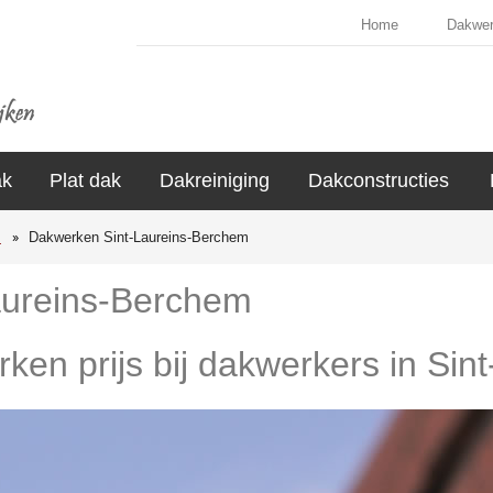
Home
Dakwe
ak
Plat dak
Dakreiniging
Dakconstructies
s
Dakwerken Sint-Laureins-Berchem
aureins-Berchem
rken prijs bij dakwerkers in Si