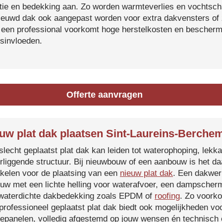
atie en bedekking aan. Zo worden warmteverlies en vochtsc
ieuwd dak ook aangepast worden voor extra dakvensters o
 een professional voorkomt hoge herstelkosten en beschermt
sinvloeden.
Offerte aanvragen
uw plat dak plaatsen Sint-Laureins-Berche
slecht geplaatst plat dak kan leiden tot waterophoping, lek
rliggende structuur. Bij nieuwbouw of een aanbouw is het d
kelen voor de plaatsing van een
nieuw plat dak
. Een dakwer
uw met een lichte helling voor waterafvoer, een dampscherm
waterdichte dakbedekking zoals EPDM of
roofing
. Zo voorko
professioneel geplaatst plat dak biedt ook mogelijkheden voo
epanelen, volledig afgestemd op jouw wensen én technisch c