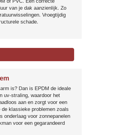
DM of PVC. Een correcte
ur van je dak aanzienlijk. Zo
atuurwisselingen. Vroegtijdig
tructurele schade.
hem
sarm is? Dan is EPDM de ideale
 uv-straling, waardoor het
naadloos aan en zorgt voor een
e de klassieke problemen zoals
ls onderlaag voor zonnepanelen
vakman voor een gegarandeerd