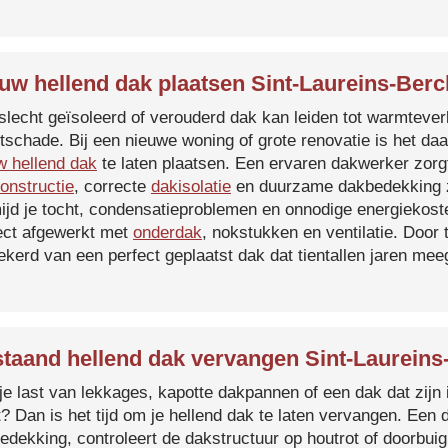
uw hellend dak plaatsen Sint-Laureins-Ber
slecht geïsoleerd of verouderd dak kan leiden tot warmtever
tschade. Bij een nieuwe woning of grote renovatie is het da
w hellend dak
te laten plaatsen. Een ervaren dakwerker zorg
onstructie
, correcte
dakisolatie
en duurzame dakbedekking z
ijd je tocht, condensatieproblemen en onnodige energiekost
ect afgewerkt met
onderdak
, nokstukken en ventilatie. Door
ekerd van een perfect geplaatst dak dat tientallen jaren me
taand hellend dak vervangen Sint-Laurein
je last van lekkages, kapotte dakpannen of een dak dat zijn 
t? Dan is het tijd om je hellend dak te laten vervangen. Een
edekking, controleert de dakstructuur op houtrot of doorbui