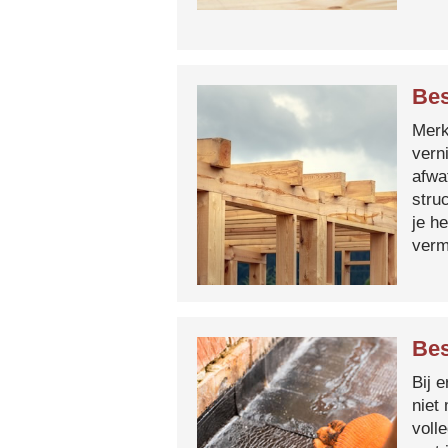
Bes
Merk 
vern
afwa
stru
je h
verm
Bes
Bij 
niet
voll