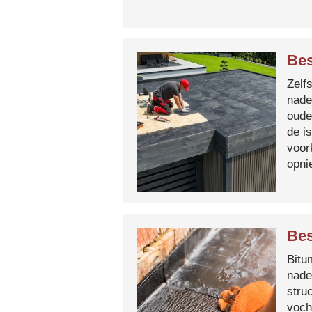
Bes
Zelf
nade
oude
de i
voor
opni
Bes
Bitum
nade
stru
voch