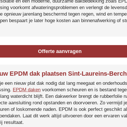
isolatie en een moderne, duurzame dakbedekking zoals EP
tsing voorkomt afwateringsproblemen en verlengt de levensdu
je opnieuw jarenlang beschermd tegen regen, wind en temper
ijpen bespaart je later hoge kosten aan binnenafwerking of s
Offerte aanvragen
uw EPDM dak plaatsen Sint-Laureins-Berc
je een nieuw plat dak nodig dat lang meegaat en onderhoud
ssing.
EPDM daken
voorkomen scheuren en is bestand tegen
nlang waterdicht blijft. Een dakwerker brengt de rubberfolie 
ecte aansluiting rond opstanden en doorvoeren. Zo vermijd j
uren of loskomende naden. EPDM is ook perfect geschikt a
roendaken. Laat dit werk altijd uitvoeren door een ervaren 
ij resultaat.