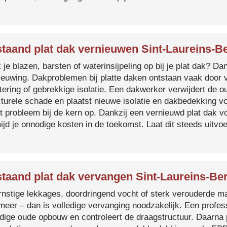
taand plat dak vernieuwen Sint-Laureins-
je blazen, barsten of waterinsijpeling op bij je plat dak? Dan
ieuwing. Dakproblemen bij platte daken ontstaan vaak door 
tering of gebrekkige isolatie. Een dakwerker verwijdert de o
cturele schade en plaatst nieuwe isolatie en dakbedekking v
et probleem bij de kern op. Dankzij een vernieuwd plat dak 
ijd je onnodige kosten in de toekomst. Laat dit steeds uitv
taand plat dak vervangen Sint-Laureins-B
ernstige lekkages, doordringend vocht of sterk verouderde mat
 meer – dan is volledige vervanging noodzakelijk. Een profes
edige oude opbouw en controleert de draagstructuur. Daarna 