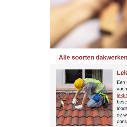
Alle soorten dakwerken
Lek
Een 
voch
lekk
besc
lood
de w
cons