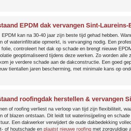
taand EPDM dak vervangen Sint-Laureins
s EPDM kan na 30-40 jaar zijn beste tijd gehad hebben. Wa
n of waterinfiltratie opmerkt, is vervanging nodig. Een prof
 folie, controleert het dak op schade en brengt nieuwe EP
solatie geoptimaliseerd tijdens deze werken. Zo worden all
kom je verdere schade aan de dakconstructie. Een goed ge
euw tientallen jaren bescherming, met minimale kans op on
taand roofingdak herstellen & vervangen S
en of roofing verliest na verloop van tijd zijn flexibiliteit,
n of blazen ontstaan. Dit leidt tot waterinsijpeling en schade
ctuur. Een dakwerker verwijdert de oude dakbedekking volled
t- of houtschade en
plaatst nieuwe roofing
met zorgvuldige a