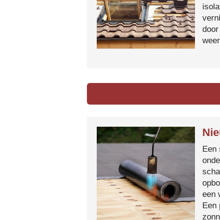
isol
vern
door
weer
Nie
Een 
onde
scha
opbo
een 
Een 
zonn