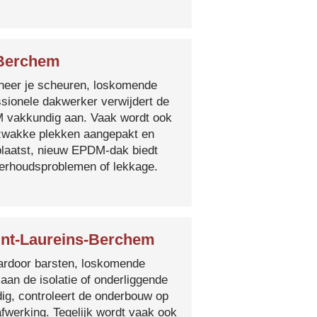
-Berchem
nneer je scheuren, loskomende
essionele dakwerker verwijdert de
DM vakkundig aan. Vaak wordt ook
e zwakke plekken aangepakt en
plaatst, nieuw EPDM-dak biedt
derhoudsproblemen of lekkage.
int-Laureins-Berchem
 waardoor barsten, loskomende
 aan de isolatie of onderliggende
ig, controleert de onderbouw op
fwerking. Tegelijk wordt vaak ook