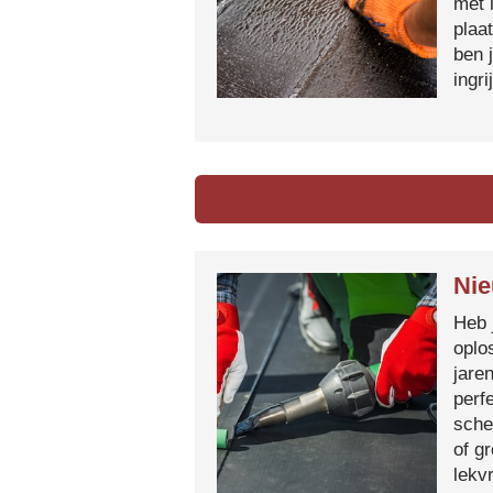
met 
plaa
ben 
ingr
Nie
Heb 
oplo
jare
perf
sche
of g
lekvr