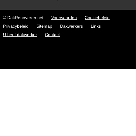
© DakRenoveren.net
Voorwaarden
Cookiebeleid
Privacybeleid
Sitemap
Dakwerkers
Links
U bent dakwerker
Contact