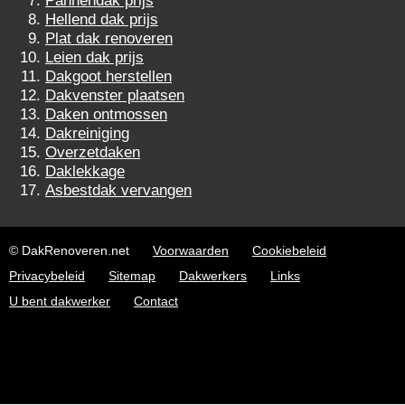
Pannendak prijs
Hellend dak prijs
Plat dak renoveren
Leien dak prijs
Dakgoot herstellen
Dakvenster plaatsen
Daken ontmossen
Dakreiniging
Overzetdaken
Daklekkage
Asbestdak vervangen
© DakRenoveren.net
Voorwaarden
Cookiebeleid
Privacybeleid
Sitemap
Dakwerkers
Links
U bent dakwerker
Contact