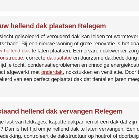
uw hellend dak plaatsen Relegem
slecht geïsoleerd of verouderd dak kan leiden tot warmtever
tschade. Bij een nieuwe woning of grote renovatie is het da
w hellend dak
te laten plaatsen. Een ervaren dakwerker zorg
onstructie
, correcte
dakisolatie
en duurzame dakbedekking z
ijd je tocht, condensatieproblemen en onnodige energiekost
ect afgewerkt met
onderdak
, nokstukken en ventilatie. Door
ekerd van een perfect geplaatst dak dat tientallen jaren me
taand hellend dak vervangen Relegem
je last van lekkages, kapotte dakpannen of een dak dat zijn 
t? Dan is het tijd om je hellend dak te laten vervangen. Een
edekking, controleert de dakstructuur op houtrot of doorbui