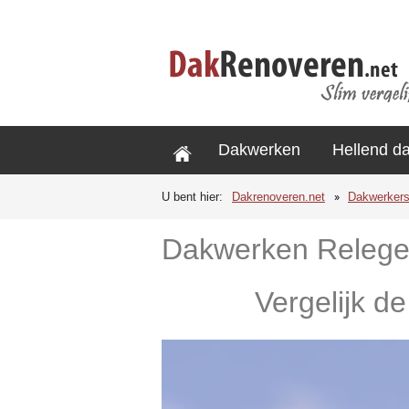
Dakwerken
Hellend d
U bent hier:
Dakrenoveren.net
Dakwerker
Dakwerken Releg
Vergelijk d