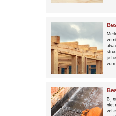
Bes
Merk 
vern
afwa
stru
je h
verm
Bes
Bij 
niet
voll