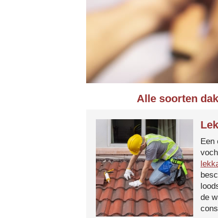
Alle soorten da
Lek
Een 
voch
lekk
besc
lood
de w
cons