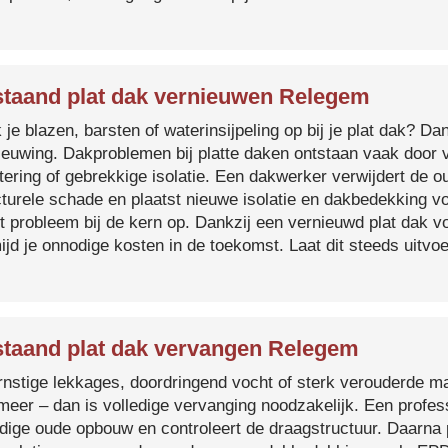
taand plat dak vernieuwen Relegem
je blazen, barsten of waterinsijpeling op bij je plat dak? Dan
ieuwing. Dakproblemen bij platte daken ontstaan vaak door 
tering of gebrekkige isolatie. Een dakwerker verwijdert de o
cturele schade en plaatst nieuwe isolatie en dakbedekking v
et probleem bij de kern op. Dankzij een vernieuwd plat dak 
ijd je onnodige kosten in de toekomst. Laat dit steeds uitv
taand plat dak vervangen Relegem
ernstige lekkages, doordringend vocht of sterk verouderde mat
 meer – dan is volledige vervanging noodzakelijk. Een profes
edige oude opbouw en controleert de draagstructuur. Daarna 