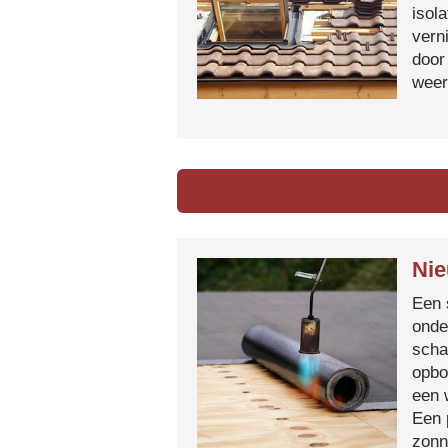
isol
vern
door
weer
Nie
Een 
onde
scha
opbo
een 
Een 
zonn