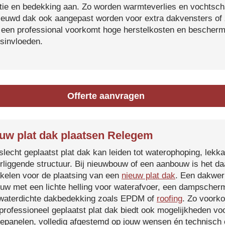
atie en bedekking aan. Zo worden warmteverlies en vochtsc
ieuwd dak ook aangepast worden voor extra dakvensters o
 een professional voorkomt hoge herstelkosten en beschermt
sinvloeden.
Offerte aanvragen
uw plat dak plaatsen Relegem
slecht geplaatst plat dak kan leiden tot waterophoping, lek
rliggende structuur. Bij nieuwbouw of een aanbouw is het d
kelen voor de plaatsing van een
nieuw plat dak
. Een dakwer
uw met een lichte helling voor waterafvoer, een dampscherm
waterdichte dakbedekking zoals EPDM of
roofing
. Zo voorko
professioneel geplaatst plat dak biedt ook mogelijkheden voo
epanelen, volledig afgestemd op jouw wensen én technisch c