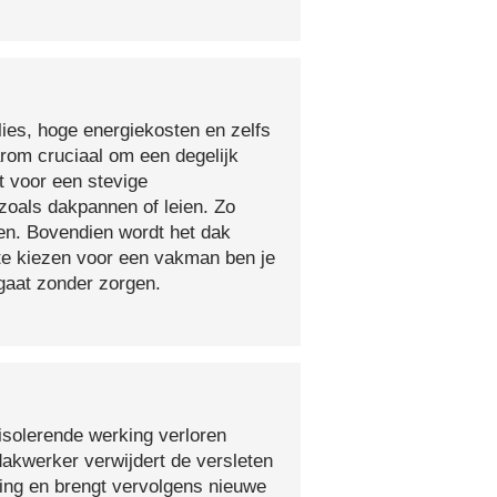
lies, hoge energiekosten en zelfs
arom cruciaal om een degelijk
t voor een stevige
oals dakpannen of leien. Zo
en. Bovendien wordt het dak
 te kiezen voor een vakman ben je
egaat zonder zorgen.
isolerende werking verloren
 dakwerker verwijdert de versleten
ging en brengt vervolgens nieuwe