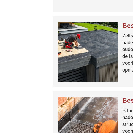
Be
Zelf
nade
oude
de i
voor
opni
Bes
Bitum
nade
stru
voch