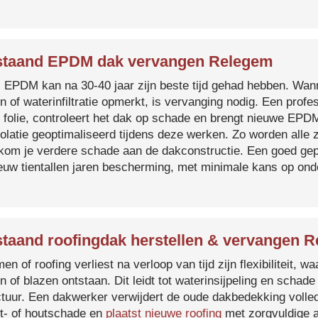
staand EPDM dak vervangen Relegem
s EPDM kan na 30-40 jaar zijn beste tijd gehad hebben. Wa
n of waterinfiltratie opmerkt, is vervanging nodig. Een prof
 folie, controleert het dak op schade en brengt nieuwe EP
solatie geoptimaliseerd tijdens deze werken. Zo worden all
kom je verdere schade aan de dakconstructie. Een goed ge
euw tientallen jaren bescherming, met minimale kans op on
taand roofingdak herstellen & vervangen 
en of roofing verliest na verloop van tijd zijn flexibiliteit,
n of blazen ontstaan. Dit leidt tot waterinsijpeling en schade
ctuur. Een dakwerker verwijdert de oude dakbedekking volled
t- of houtschade en
plaatst nieuwe roofing
met zorgvuldige a