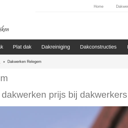
Home
Dakwe
ak
Plat dak
Dakreiniging
Dakconstructies
s
Dakwerken Relegem
em
e dakwerken prijs bij dakwerker