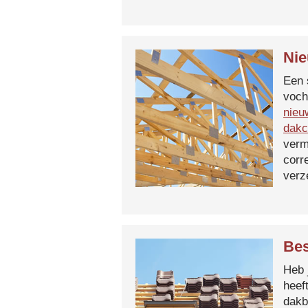
Nie
Een 
voch
nieu
dakc
verm
corr
verz
Bes
Heb 
heef
dakb