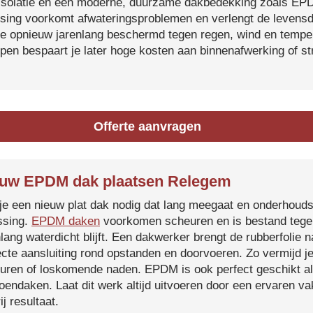
isolatie en een moderne, duurzame dakbedekking zoals EP
tsing voorkomt afwateringsproblemen en verlengt de levensdu
je opnieuw jarenlang beschermd tegen regen, wind en temper
ijpen bespaart je later hoge kosten aan binnenafwerking of s
Offerte aanvragen
uw EPDM dak plaatsen Relegem
je een nieuw plat dak nodig dat lang meegaat en onderhoud
ssing.
EPDM daken
voorkomen scheuren en is bestand tegen
nlang waterdicht blijft. Een dakwerker brengt de rubberfolie 
ecte aansluiting rond opstanden en doorvoeren. Zo vermijd j
uren of loskomende naden. EPDM is ook perfect geschikt a
roendaken. Laat dit werk altijd uitvoeren door een ervaren 
ij resultaat.