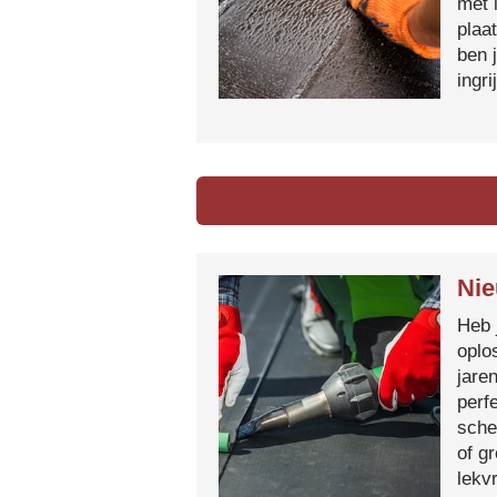
met 
plaa
ben 
ingr
Nie
Heb 
oplo
jare
perf
sche
of g
lekvr