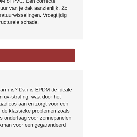
DM of PVC. Een correcte
ur van je dak aanzienlijk. Zo
atuurwisselingen. Vroegtijdig
tructurele schade.
sarm is? Dan is EPDM de ideale
 uv-straling, waardoor het
naadloos aan en zorgt voor een
e de klassieke problemen zoals
ls onderlaag voor zonnepanelen
vakman voor een gegarandeerd