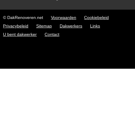
© DakRenoveren.net
Voorwaarden
Cookiebeleid
Privacybeleid
Sitemap
Dakwerkers
Links
U bent dakwerker
Contact