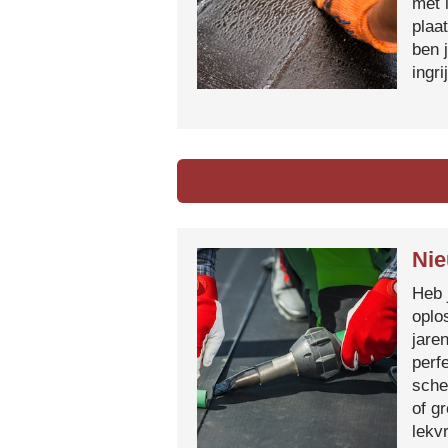
met 
plaa
ben 
ingr
Nie
Heb 
oplo
jare
perf
sche
of g
lekvr