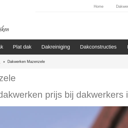
Home
Dakwe
ak
Plat dak
Dakreiniging
Dakconstructies
s
Dakwerken Mazenzele
zele
 dakwerken prijs bij dakwerkers