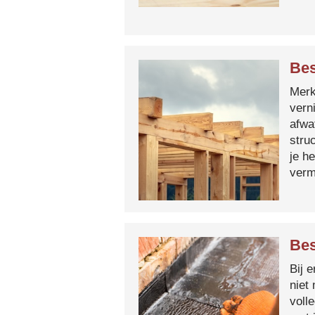
Bes
Merk 
vern
afwa
stru
je h
verm
Bes
Bij 
niet
voll