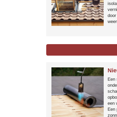
isol
vern
door
weer
Nie
Een 
onde
scha
opbo
een 
Een 
zonn