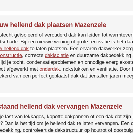
uw hellend dak plaatsen Mazenzele
slecht geïsoleerd of verouderd dak kan leiden tot warmtever
tschade. Bij een nieuwe woning of grote renovatie is het da
w hellend dak
te laten plaatsen. Een ervaren dakwerker zorg
onstructie
, correcte
dakisolatie
en duurzame dakbedekking z
ijd je tocht, condensatieproblemen en onnodige energiekost
ect afgewerkt met
onderdak
, nokstukken en ventilatie. Door
ekerd van een perfect geplaatst dak dat tientallen jaren me
taand hellend dak vervangen Mazenzele
je last van lekkages, kapotte dakpannen of een dak dat zijn 
t? Dan is het tijd om je hellend dak te laten vervangen. Een
edekking, controleert de dakstructuur op houtrot of doorbui