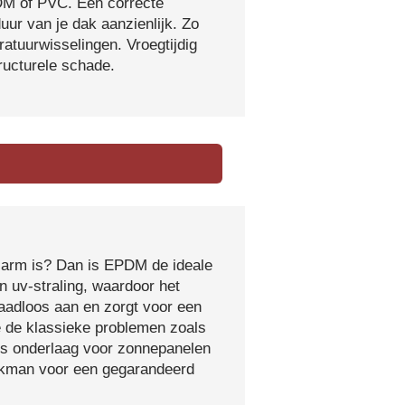
DM of PVC. Een correcte
ur van je dak aanzienlijk. Zo
atuurwisselingen. Vroegtijdig
tructurele schade.
sarm is? Dan is EPDM de ideale
 uv-straling, waardoor het
naadloos aan en zorgt voor een
e de klassieke problemen zoals
ls onderlaag voor zonnepanelen
vakman voor een gegarandeerd