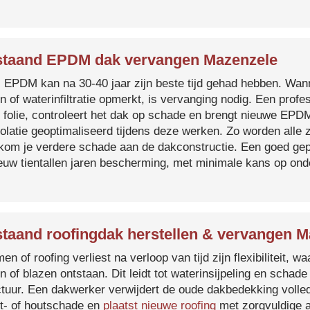
taand EPDM dak vervangen Mazenzele
s EPDM kan na 30-40 jaar zijn beste tijd gehad hebben. Wa
n of waterinfiltratie opmerkt, is vervanging nodig. Een prof
 folie, controleert het dak op schade en brengt nieuwe EP
solatie geoptimaliseerd tijdens deze werken. Zo worden all
kom je verdere schade aan de dakconstructie. Een goed ge
euw tientallen jaren bescherming, met minimale kans op on
taand roofingdak herstellen & vervangen M
en of roofing verliest na verloop van tijd zijn flexibiliteit,
n of blazen ontstaan. Dit leidt tot waterinsijpeling en schade
ctuur. Een dakwerker verwijdert de oude dakbedekking volled
t- of houtschade en
plaatst nieuwe roofing
met zorgvuldige a