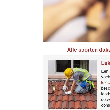
Alle soorten dak
Lek
Een 
voch
lekk
besc
lood
de w
cons