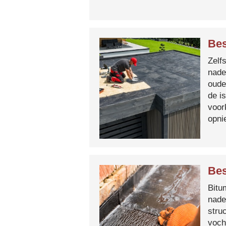
Bes
Zelf
nade
oude
de i
voor
opni
Bes
Bitum
nade
stru
voch