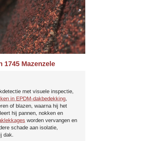
in 1745 Mazenzele
kdetectie met visuele inspectie,
kken in EPDM-dakbedekking
,
ren of blazen, waarna hij het
leert hij pannen, nokken en
aklekkages
worden vervangen en
ere schade aan isolatie,
j dak.