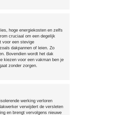
lies, hoge energiekosten en zelfs
arom cruciaal om een degelijk
t voor een stevige
oals dakpannen of leien. Zo
en. Bovendien wordt het dak
 te kiezen voor een vakman ben je
egaat zonder zorgen.
isolerende werking verloren
 dakwerker verwijdert de versleten
ging en brengt vervolgens nieuwe