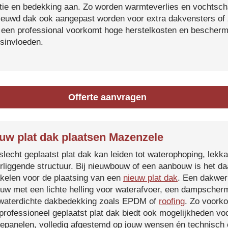
atie en bedekking aan. Zo worden warmteverlies en vochtsc
ieuwd dak ook aangepast worden voor extra dakvensters o
 een professional voorkomt hoge herstelkosten en beschermt
sinvloeden.
Offerte aanvragen
uw plat dak plaatsen Mazenzele
slecht geplaatst plat dak kan leiden tot waterophoping, lek
rliggende structuur. Bij nieuwbouw of een aanbouw is het d
kelen voor de plaatsing van een
nieuw plat dak
. Een dakwer
uw met een lichte helling voor waterafvoer, een dampscherm
waterdichte dakbedekking zoals EPDM of
roofing
. Zo voorko
professioneel geplaatst plat dak biedt ook mogelijkheden voo
epanelen, volledig afgestemd op jouw wensen én technisch c