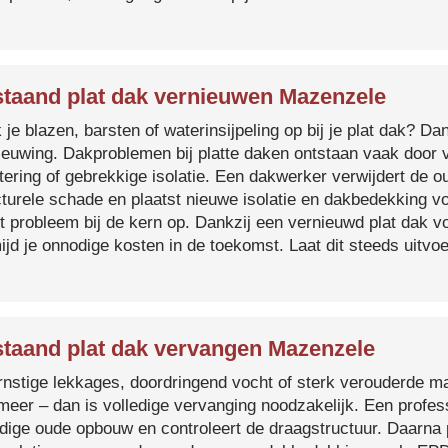
taand plat dak vernieuwen Mazenzele
je blazen, barsten of waterinsijpeling op bij je plat dak? Dan
ieuwing. Dakproblemen bij platte daken ontstaan vaak door 
tering of gebrekkige isolatie. Een dakwerker verwijdert de o
cturele schade en plaatst nieuwe isolatie en dakbedekking v
et probleem bij de kern op. Dankzij een vernieuwd plat dak 
ijd je onnodige kosten in de toekomst. Laat dit steeds uitv
taand plat dak vervangen Mazenzele
ernstige lekkages, doordringend vocht of sterk verouderde mat
 meer – dan is volledige vervanging noodzakelijk. Een profes
edige oude opbouw en controleert de draagstructuur. Daarna 