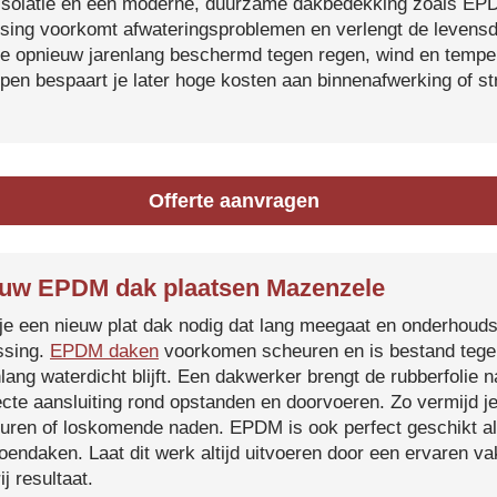
isolatie en een moderne, duurzame dakbedekking zoals EP
tsing voorkomt afwateringsproblemen en verlengt de levensdu
je opnieuw jarenlang beschermd tegen regen, wind en temper
ijpen bespaart je later hoge kosten aan binnenafwerking of s
Offerte aanvragen
uw EPDM dak plaatsen Mazenzele
je een nieuw plat dak nodig dat lang meegaat en onderhoud
ssing.
EPDM daken
voorkomen scheuren en is bestand tegen
nlang waterdicht blijft. Een dakwerker brengt de rubberfolie 
ecte aansluiting rond opstanden en doorvoeren. Zo vermijd j
uren of loskomende naden. EPDM is ook perfect geschikt a
roendaken. Laat dit werk altijd uitvoeren door een ervaren 
ij resultaat.