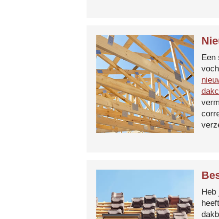
Nie
Een 
voch
nieu
dakc
verm
corr
verz
Bes
Heb 
heef
dakb