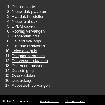
Dakrenovatie
Nieuw dak plaatsen
Plat dak herstellen
Nieuw plat dak
EPDM daken
Roofing vervangen
Pannendak prijs
Hellend dak prijs
Plat dak renoveren
Leien dak prijs
Dakgoot herstellen
Dakvenster plaatsen
Daken ontmossen
Dakreiniging
Overzetdaken
Daklekkage
Asbestdak vervangen
© DakRenoveren.net
Voorwaarden
Cookiebeleid