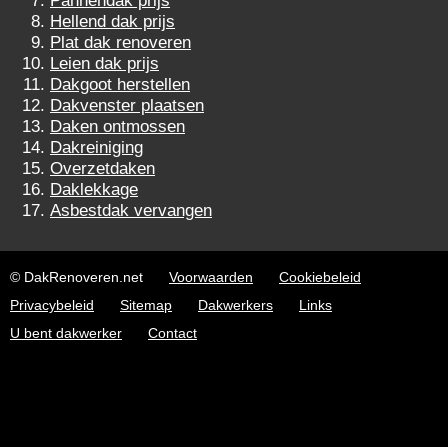
Pannendak prijs
Hellend dak prijs
Plat dak renoveren
Leien dak prijs
Dakgoot herstellen
Dakvenster plaatsen
Daken ontmossen
Dakreiniging
Overzetdaken
Daklekkage
Asbestdak vervangen
© DakRenoveren.net
Voorwaarden
Cookiebeleid
Privacybeleid
Sitemap
Dakwerkers
Links
U bent dakwerker
Contact