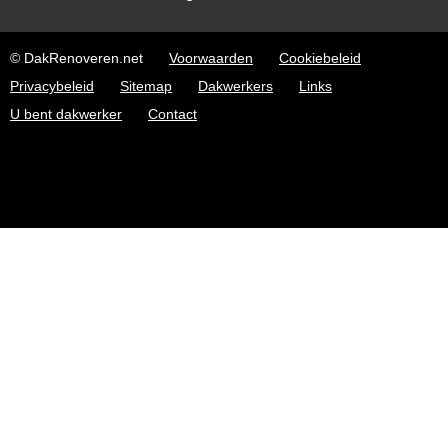
© DakRenoveren.net
Voorwaarden
Cookiebeleid
Privacybeleid
Sitemap
Dakwerkers
Links
U bent dakwerker
Contact