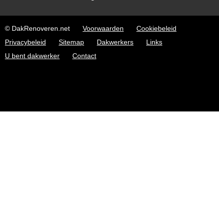
© DakRenoveren.net
Voorwaarden
Cookiebeleid
Privacybeleid
Sitemap
Dakwerkers
Links
U bent dakwerker
Contact