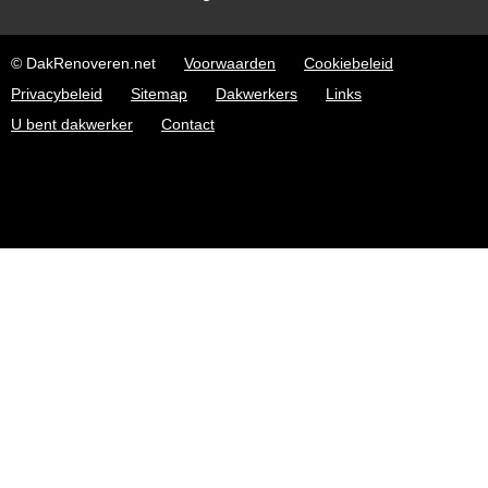
© DakRenoveren.net
Voorwaarden
Cookiebeleid
Privacybeleid
Sitemap
Dakwerkers
Links
U bent dakwerker
Contact