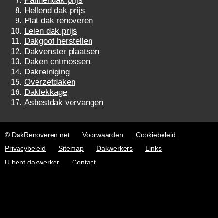
Pannendak prijs
Hellend dak prijs
Plat dak renoveren
Leien dak prijs
Dakgoot herstellen
Dakvenster plaatsen
Daken ontmossen
Dakreiniging
Overzetdaken
Daklekkage
Asbestdak vervangen
© DakRenoveren.net
Voorwaarden
Cookiebeleid
Privacybeleid
Sitemap
Dakwerkers
Links
U bent dakwerker
Contact