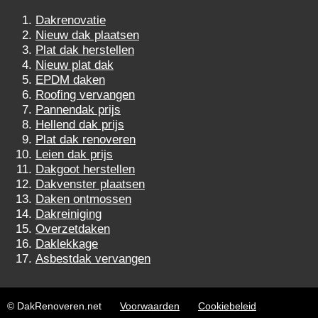
Dakrenovatie
Nieuw dak plaatsen
Plat dak herstellen
Nieuw plat dak
EPDM daken
Roofing vervangen
Pannendak prijs
Hellend dak prijs
Plat dak renoveren
Leien dak prijs
Dakgoot herstellen
Dakvenster plaatsen
Daken ontmossen
Dakreiniging
Overzetdaken
Daklekkage
Asbestdak vervangen
© DakRenoveren.net
Voorwaarden
Cookiebeleid