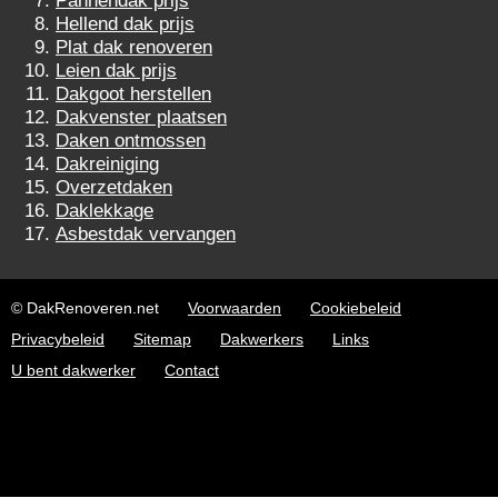
Pannendak prijs
Hellend dak prijs
Plat dak renoveren
Leien dak prijs
Dakgoot herstellen
Dakvenster plaatsen
Daken ontmossen
Dakreiniging
Overzetdaken
Daklekkage
Asbestdak vervangen
© DakRenoveren.net
Voorwaarden
Cookiebeleid
Privacybeleid
Sitemap
Dakwerkers
Links
U bent dakwerker
Contact