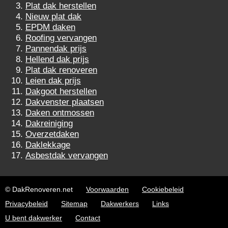
Plat dak herstellen
Nieuw plat dak
EPDM daken
Roofing vervangen
Pannendak prijs
Hellend dak prijs
Plat dak renoveren
Leien dak prijs
Dakgoot herstellen
Dakvenster plaatsen
Daken ontmossen
Dakreiniging
Overzetdaken
Daklekkage
Asbestdak vervangen
© DakRenoveren.net
Voorwaarden
Cookiebeleid
Privacybeleid
Sitemap
Dakwerkers
Links
U bent dakwerker
Contact