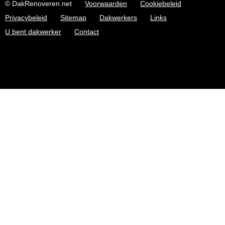
© DakRenoveren.net
Voorwaarden
Cookiebeleid
Privacybeleid
Sitemap
Dakwerkers
Links
U bent dakwerker
Contact