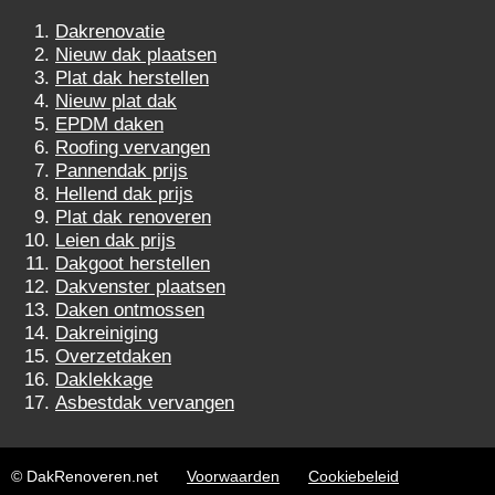
Dakrenovatie
Nieuw dak plaatsen
Plat dak herstellen
Nieuw plat dak
EPDM daken
Roofing vervangen
Pannendak prijs
Hellend dak prijs
Plat dak renoveren
Leien dak prijs
Dakgoot herstellen
Dakvenster plaatsen
Daken ontmossen
Dakreiniging
Overzetdaken
Daklekkage
Asbestdak vervangen
© DakRenoveren.net
Voorwaarden
Cookiebeleid