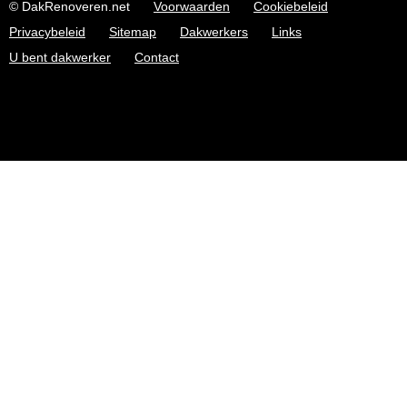
© DakRenoveren.net
Voorwaarden
Cookiebeleid
Privacybeleid
Sitemap
Dakwerkers
Links
U bent dakwerker
Contact