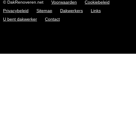
© DakRenoveren.net
Voorwaarden
Cookiebeleid
Privacybeleid
Sitemap
Dakwerkers
Links
U bent dakwerker
Contact