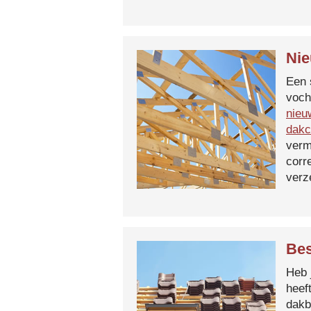
Nie
Een 
voch
nieu
dakc
verm
corr
verz
Bes
Heb 
heef
dakb