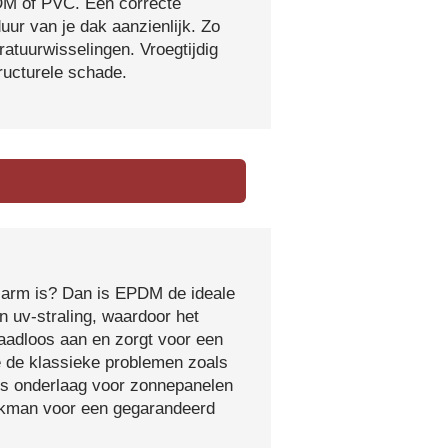
DM of PVC. Een correcte
ur van je dak aanzienlijk. Zo
atuurwisselingen. Vroegtijdig
tructurele schade.
sarm is? Dan is EPDM de ideale
 uv-straling, waardoor het
naadloos aan en zorgt voor een
e de klassieke problemen zoals
ls onderlaag voor zonnepanelen
vakman voor een gegarandeerd