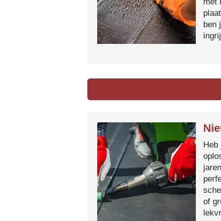
met 
plaa
ben 
ingr
Nie
Heb 
oplo
jare
perf
sche
of g
lekvr