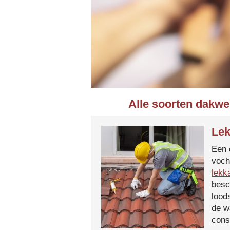
Alle soorten dakwe
Lek
Een 
voch
lekk
besc
lood
de w
cons