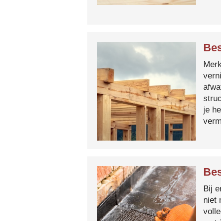
Bes
Merk 
vern
afwa
stru
je h
verm
Bes
Bij 
niet
voll