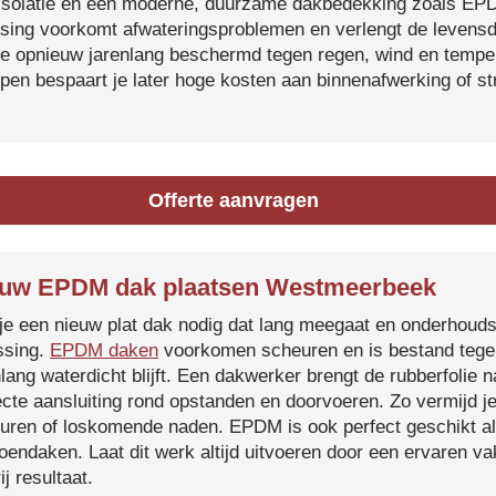
isolatie en een moderne, duurzame dakbedekking zoals EP
tsing voorkomt afwateringsproblemen en verlengt de levensdu
je opnieuw jarenlang beschermd tegen regen, wind en temper
ijpen bespaart je later hoge kosten aan binnenafwerking of s
Offerte aanvragen
uw EPDM dak plaatsen Westmeerbeek
je een nieuw plat dak nodig dat lang meegaat en onderhoud
ssing.
EPDM daken
voorkomen scheuren en is bestand tegen
nlang waterdicht blijft. Een dakwerker brengt de rubberfolie 
ecte aansluiting rond opstanden en doorvoeren. Zo vermijd j
uren of loskomende naden. EPDM is ook perfect geschikt a
roendaken. Laat dit werk altijd uitvoeren door een ervaren 
ij resultaat.