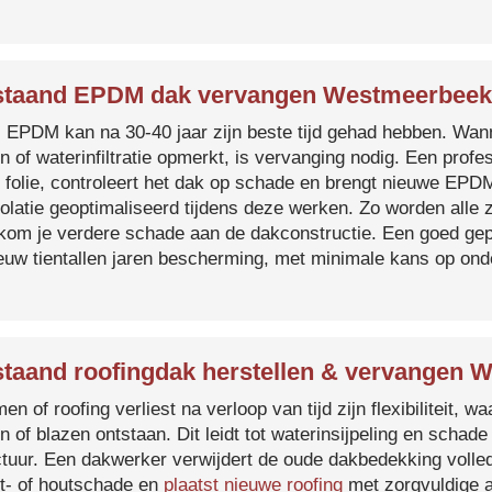
staand EPDM dak vervangen Westmeerbeek
s EPDM kan na 30-40 jaar zijn beste tijd gehad hebben. Wa
n of waterinfiltratie opmerkt, is vervanging nodig. Een prof
 folie, controleert het dak op schade en brengt nieuwe EP
solatie geoptimaliseerd tijdens deze werken. Zo worden all
kom je verdere schade aan de dakconstructie. Een goed ge
euw tientallen jaren bescherming, met minimale kans op on
taand roofingdak herstellen & vervangen 
en of roofing verliest na verloop van tijd zijn flexibiliteit,
n of blazen ontstaan. Dit leidt tot waterinsijpeling en schade
ctuur. Een dakwerker verwijdert de oude dakbedekking volled
t- of houtschade en
plaatst nieuwe roofing
met zorgvuldige a