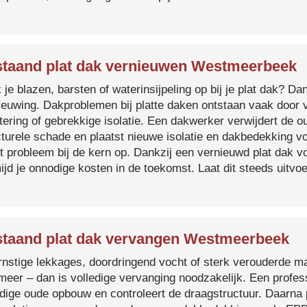
taand plat dak vernieuwen Westmeerbeek
je blazen, barsten of waterinsijpeling op bij je plat dak? Dan
ieuwing. Dakproblemen bij platte daken ontstaan vaak door 
tering of gebrekkige isolatie. Een dakwerker verwijdert de o
cturele schade en plaatst nieuwe isolatie en dakbedekking v
et probleem bij de kern op. Dankzij een vernieuwd plat dak 
ijd je onnodige kosten in de toekomst. Laat dit steeds uitv
taand plat dak vervangen Westmeerbeek
ernstige lekkages, doordringend vocht of sterk verouderde mat
 meer – dan is volledige vervanging noodzakelijk. Een profes
edige oude opbouw en controleert de draagstructuur. Daarna 