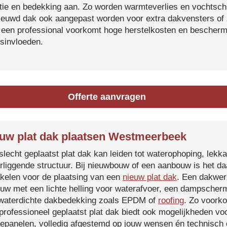
atie en bedekking aan. Zo worden warmteverlies en vochtsc
ieuwd dak ook aangepast worden voor extra dakvensters o
 een professional voorkomt hoge herstelkosten en beschermt
sinvloeden.
Offerte aanvragen
uw plat dak plaatsen Westmeerbeek
slecht geplaatst plat dak kan leiden tot waterophoping, lek
rliggende structuur. Bij nieuwbouw of een aanbouw is het d
kelen voor de plaatsing van een
nieuw plat dak
. Een dakwer
uw met een lichte helling voor waterafvoer, een dampscherm
waterdichte dakbedekking zoals EPDM of
roofing
. Zo voorko
professioneel geplaatst plat dak biedt ook mogelijkheden voo
epanelen, volledig afgestemd op jouw wensen én technisch c