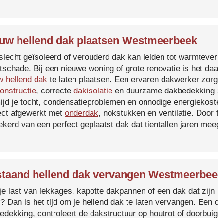
uw hellend dak plaatsen Westmeerbeek
slecht geïsoleerd of verouderd dak kan leiden tot warmtever
tschade. Bij een nieuwe woning of grote renovatie is het da
w hellend dak
te laten plaatsen. Een ervaren dakwerker zorg
onstructie
, correcte
dakisolatie
en duurzame dakbedekking z
ijd je tocht, condensatieproblemen en onnodige energiekost
ect afgewerkt met
onderdak
, nokstukken en ventilatie. Door
ekerd van een perfect geplaatst dak dat tientallen jaren me
taand hellend dak vervangen Westmeerbee
je last van lekkages, kapotte dakpannen of een dak dat zijn 
t? Dan is het tijd om je hellend dak te laten vervangen. Een
edekking, controleert de dakstructuur op houtrot of doorbui