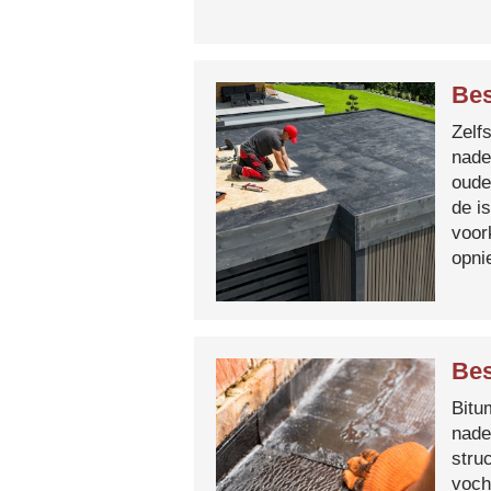
Be
Zelf
nade
oude
de i
voor
opni
Bes
Bitum
nade
stru
voch