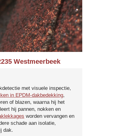
n 2235 Westmeerbeek
kdetectie met visuele inspectie,
kken in EPDM-dakbedekking
,
ren of blazen, waarna hij het
leert hij pannen, nokken en
aklekkages
worden vervangen en
ere schade aan isolatie,
j dak.