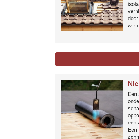
isol
vern
door
weer
Nie
Een 
onde
scha
opbo
een 
Een 
zonn