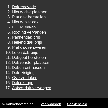
Dakrenovatie
Nieuw dak plaatsen
Plat dak herstellen
Nieuw plat dak
EPDM daken
Roofing vervangen
Pannendak prijs
Hellend dak prijs
Plat dak renoveren
Leien dak prijs
Dakgoot herstellen
Dakvenster plaatsen
Daken ontmossen
Dakreiniging
Overzetdaken
Daklekkage
Asbestdak vervangen
© DakRenoveren.net
Voorwaarden
Cookiebeleid