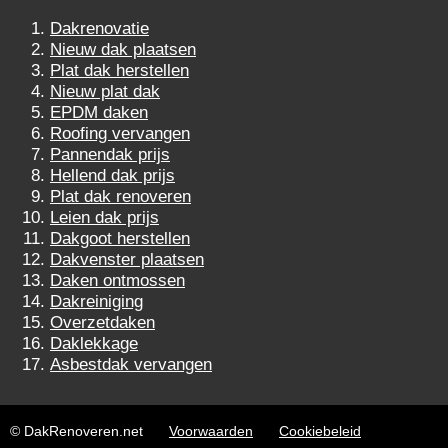
Dakrenovatie
Nieuw dak plaatsen
Plat dak herstellen
Nieuw plat dak
EPDM daken
Roofing vervangen
Pannendak prijs
Hellend dak prijs
Plat dak renoveren
Leien dak prijs
Dakgoot herstellen
Dakvenster plaatsen
Daken ontmossen
Dakreiniging
Overzetdaken
Daklekkage
Asbestdak vervangen
© DakRenoveren.net
Voorwaarden
Cookiebeleid