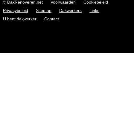
© DakRenoveren.net
Voorwaarden
Cookiebeleid
Privacybeleid
Sitemap
Dakwerkers
Links
U bent dakwerker
Contact