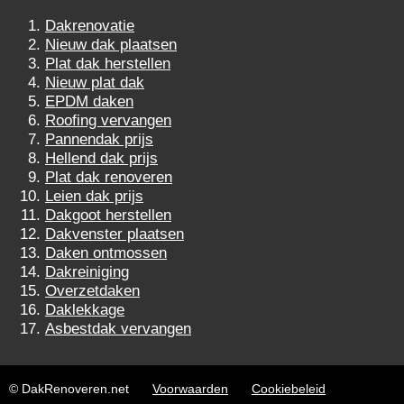
Dakrenovatie
Nieuw dak plaatsen
Plat dak herstellen
Nieuw plat dak
EPDM daken
Roofing vervangen
Pannendak prijs
Hellend dak prijs
Plat dak renoveren
Leien dak prijs
Dakgoot herstellen
Dakvenster plaatsen
Daken ontmossen
Dakreiniging
Overzetdaken
Daklekkage
Asbestdak vervangen
© DakRenoveren.net
Voorwaarden
Cookiebeleid