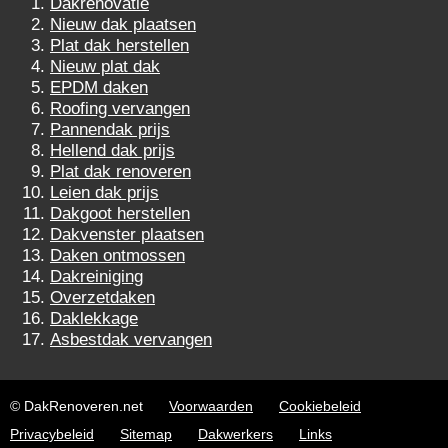
Dakrenovatie
Nieuw dak plaatsen
Plat dak herstellen
Nieuw plat dak
EPDM daken
Roofing vervangen
Pannendak prijs
Hellend dak prijs
Plat dak renoveren
Leien dak prijs
Dakgoot herstellen
Dakvenster plaatsen
Daken ontmossen
Dakreiniging
Overzetdaken
Daklekkage
Asbestdak vervangen
© DakRenoveren.net
Voorwaarden
Cookiebeleid
Privacybeleid
Sitemap
Dakwerkers
Links