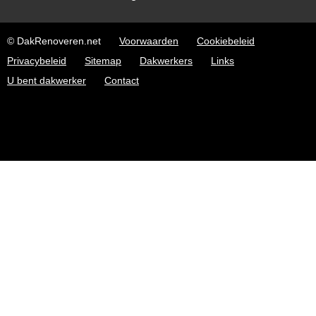
© DakRenoveren.net
Voorwaarden
Cookiebeleid
Privacybeleid
Sitemap
Dakwerkers
Links
U bent dakwerker
Contact