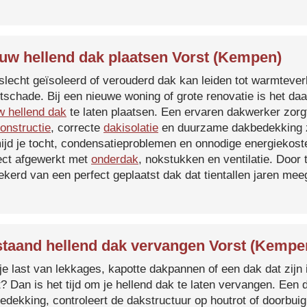
uw hellend dak plaatsen Vorst (Kempen)
slecht geïsoleerd of verouderd dak kan leiden tot warmtever
tschade. Bij een nieuwe woning of grote renovatie is het da
w hellend dak
te laten plaatsen. Een ervaren dakwerker zorg
onstructie
, correcte
dakisolatie
en duurzame dakbedekking z
ijd je tocht, condensatieproblemen en onnodige energiekost
ect afgewerkt met
onderdak
, nokstukken en ventilatie. Door
ekerd van een perfect geplaatst dak dat tientallen jaren me
taand hellend dak vervangen Vorst (Kempe
je last van lekkages, kapotte dakpannen of een dak dat zijn 
t? Dan is het tijd om je hellend dak te laten vervangen. Een
edekking, controleert de dakstructuur op houtrot of doorbui