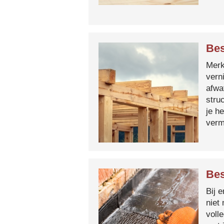
Bes
Merk 
vern
afwa
stru
je h
verm
Bes
Bij 
niet
voll