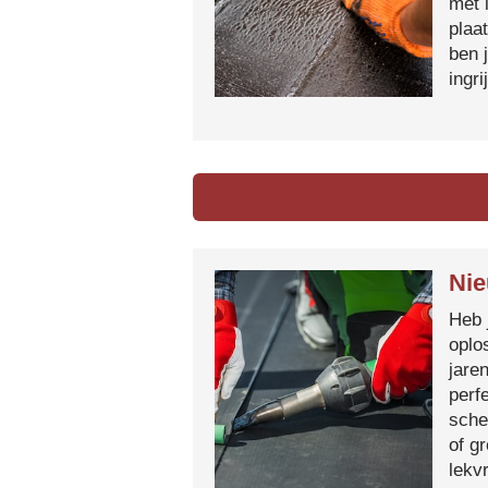
met 
plaa
ben 
ingr
Nie
Heb 
oplo
jare
perf
sche
of g
lekvr