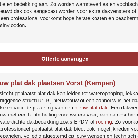
atie en bedekking aan. Zo worden warmteverlies en vochtsc
ieuwd dak ook aangepast worden voor extra dakvensters o
 een professional voorkomt hoge herstelkosten en beschermt
sinvloeden.
Offerte aanvragen
uw plat dak plaatsen Vorst (Kempen)
slecht geplaatst plat dak kan leiden tot waterophoping, lek
rliggende structuur. Bij nieuwbouw of een aanbouw is het d
kelen voor de plaatsing van een
nieuw plat dak
. Een dakwer
uw met een lichte helling voor waterafvoer, een dampscherm
waterdichte dakbedekking zoals EPDM of
roofing
. Zo voorko
professioneel geplaatst plat dak biedt ook mogelijkheden voo
epanelen, volledig afgestemd op jouw wensen én technisch c