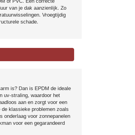
DM of PVC. Een correcte
ur van je dak aanzienlijk. Zo
atuurwisselingen. Vroegtijdig
tructurele schade.
sarm is? Dan is EPDM de ideale
 uv-straling, waardoor het
naadloos aan en zorgt voor een
e de klassieke problemen zoals
ls onderlaag voor zonnepanelen
vakman voor een gegarandeerd