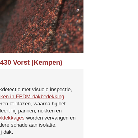
2430 Vorst (Kempen)
kdetectie met visuele inspectie,
kken in EPDM-dakbedekking
,
ren of blazen, waarna hij het
leert hij pannen, nokken en
aklekkages
worden vervangen en
ere schade aan isolatie,
j dak.