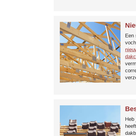
Nie
Een 
voch
nieu
dakc
verm
corr
verz
Bes
Heb 
heef
dakb