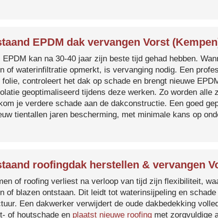
taand EPDM dak vervangen Vorst (Kempen
s EPDM kan na 30-40 jaar zijn beste tijd gehad hebben. Wa
n of waterinfiltratie opmerkt, is vervanging nodig. Een prof
 folie, controleert het dak op schade en brengt nieuwe EP
solatie geoptimaliseerd tijdens deze werken. Zo worden all
kom je verdere schade aan de dakconstructie. Een goed ge
euw tientallen jaren bescherming, met minimale kans op on
taand roofingdak herstellen & vervangen V
en of roofing verliest na verloop van tijd zijn flexibiliteit,
n of blazen ontstaan. Dit leidt tot waterinsijpeling en schade
ctuur. Een dakwerker verwijdert de oude dakbedekking volled
t- of houtschade en
plaatst nieuwe roofing
met zorgvuldige a