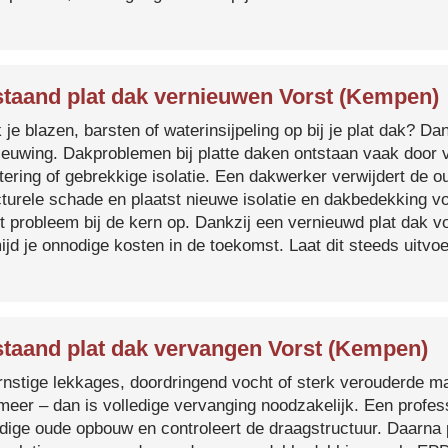
taand plat dak vernieuwen Vorst (Kempen)
je blazen, barsten of waterinsijpeling op bij je plat dak? Dan
ieuwing. Dakproblemen bij platte daken ontstaan vaak door 
tering of gebrekkige isolatie. Een dakwerker verwijdert de o
cturele schade en plaatst nieuwe isolatie en dakbedekking v
et probleem bij de kern op. Dankzij een vernieuwd plat dak 
ijd je onnodige kosten in de toekomst. Laat dit steeds uitv
taand plat dak vervangen Vorst (Kempen)
ernstige lekkages, doordringend vocht of sterk verouderde mat
 meer – dan is volledige vervanging noodzakelijk. Een profes
edige oude opbouw en controleert de draagstructuur. Daarna 