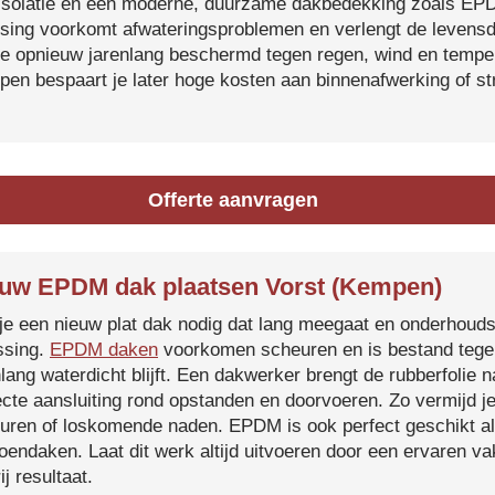
isolatie en een moderne, duurzame dakbedekking zoals EP
tsing voorkomt afwateringsproblemen en verlengt de levensdu
je opnieuw jarenlang beschermd tegen regen, wind en temper
ijpen bespaart je later hoge kosten aan binnenafwerking of s
Offerte aanvragen
uw EPDM dak plaatsen Vorst (Kempen)
je een nieuw plat dak nodig dat lang meegaat en onderhoud
ssing.
EPDM daken
voorkomen scheuren en is bestand tegen
nlang waterdicht blijft. Een dakwerker brengt de rubberfolie 
ecte aansluiting rond opstanden en doorvoeren. Zo vermijd j
uren of loskomende naden. EPDM is ook perfect geschikt a
roendaken. Laat dit werk altijd uitvoeren door een ervaren 
ij resultaat.