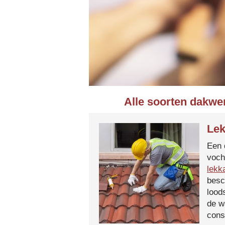
Alle soorten dakwe
Lek
Een 
voch
lekk
besc
lood
de w
cons