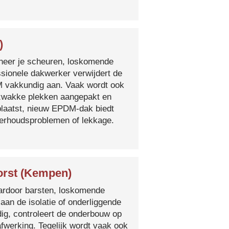
)
nneer je scheuren, loskomende
essionele dakwerker verwijdert de
DM vakkundig aan. Vaak wordt ook
e zwakke plekken aangepakt en
plaatst, nieuw EPDM-dak biedt
derhoudsproblemen of lekkage.
orst (Kempen)
 waardoor barsten, loskomende
 aan de isolatie of onderliggende
ig, controleert de onderbouw op
fwerking. Tegelijk wordt vaak ook