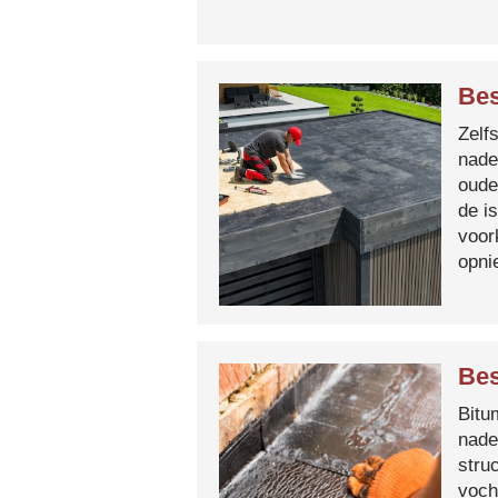
Bes
Zelf
nade
oude
de i
voor
opni
Bes
Bitum
nade
stru
voch