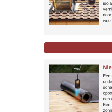
isol
vern
door
weer
Nie
Een 
onde
scha
opbo
een 
Een 
zonn