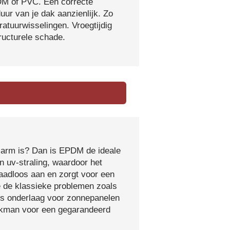
DM of PVC. Een correcte
ur van je dak aanzienlijk. Zo
atuurwisselingen. Vroegtijdig
tructurele schade.
sarm is? Dan is EPDM de ideale
 uv-straling, waardoor het
naadloos aan en zorgt voor een
e de klassieke problemen zoals
ls onderlaag voor zonnepanelen
vakman voor een gegarandeerd