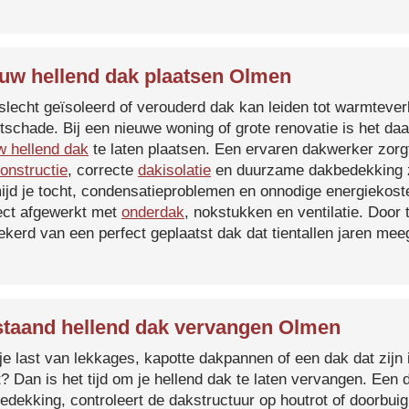
uw hellend dak plaatsen Olmen
slecht geïsoleerd of verouderd dak kan leiden tot warmtever
tschade. Bij een nieuwe woning of grote renovatie is het da
w hellend dak
te laten plaatsen. Een ervaren dakwerker zorg
onstructie
, correcte
dakisolatie
en duurzame dakbedekking z
ijd je tocht, condensatieproblemen en onnodige energiekost
ect afgewerkt met
onderdak
, nokstukken en ventilatie. Door
ekerd van een perfect geplaatst dak dat tientallen jaren me
taand hellend dak vervangen Olmen
je last van lekkages, kapotte dakpannen of een dak dat zijn 
t? Dan is het tijd om je hellend dak te laten vervangen. Een
edekking, controleert de dakstructuur op houtrot of doorbui