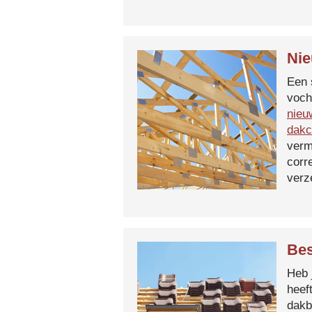
Nie
Een 
voch
nieu
dakc
verm
corr
verz
Bes
Heb 
heef
dakb