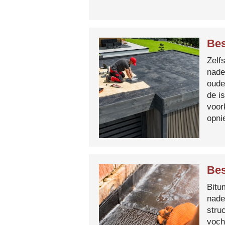
Be
Zelf
nade
oude
de i
voor
opni
Bes
Bitum
nade
stru
voch