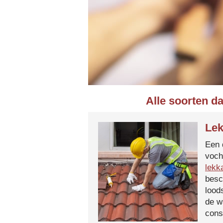
Alle soorten d
Lek
Een 
voch
lekk
besc
lood
de w
cons