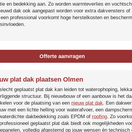
atie en bedekking aan. Zo worden warmteverlies en vochtsc
ieuwd dak ook aangepast worden voor extra dakvensters o
 een professional voorkomt hoge herstelkosten en beschermt
sinvloeden.
Offerte aanvragen
uw plat dak plaatsen Olmen
slecht geplaatst plat dak kan leiden tot waterophoping, lek
rliggende structuur. Bij nieuwbouw of een aanbouw is het d
kelen voor de plaatsing van een
nieuw plat dak
. Een dakwer
uw met een lichte helling voor waterafvoer, een dampscherm
waterdichte dakbedekking zoals EPDM of
roofing
. Zo voorko
professioneel geplaatst plat dak biedt ook mogelijkheden voo
epanelen, volledig afgestemd op jouw wensen én technisch c