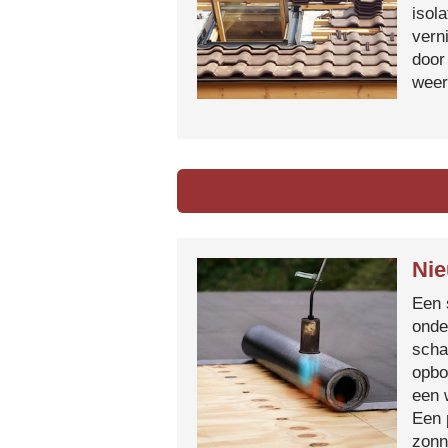
isol
vern
door
weer
Nie
Een 
onde
scha
opbo
een 
Een 
zonn