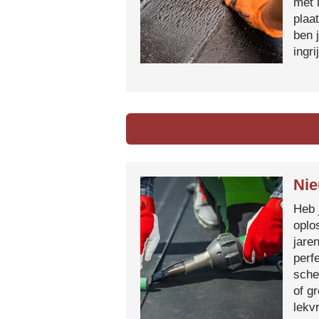
met 
plaa
ben 
ingr
Nie
Heb 
oplo
jare
perf
sche
of g
lekvr