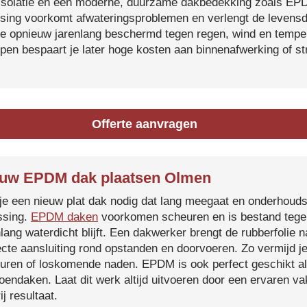
isolatie en een moderne, duurzame dakbedekking zoals EP
tsing voorkomt afwateringsproblemen en verlengt de levensdu
je opnieuw jarenlang beschermd tegen regen, wind en temper
ijpen bespaart je later hoge kosten aan binnenafwerking of s
Offerte aanvragen
uw EPDM dak plaatsen Olmen
je een nieuw plat dak nodig dat lang meegaat en onderhoud
ssing.
EPDM daken
voorkomen scheuren en is bestand tegen
nlang waterdicht blijft. Een dakwerker brengt de rubberfolie 
ecte aansluiting rond opstanden en doorvoeren. Zo vermijd j
uren of loskomende naden. EPDM is ook perfect geschikt a
roendaken. Laat dit werk altijd uitvoeren door een ervaren 
ij resultaat.