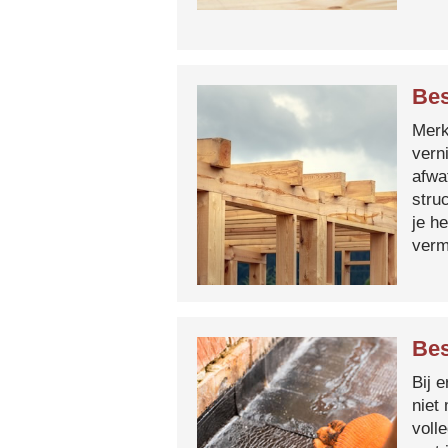
Bes
Merk 
vern
afwa
stru
je h
verm
Bes
Bij 
niet
voll