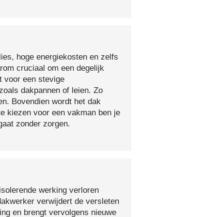
lies, hoge energiekosten en zelfs
arom cruciaal om een degelijk
t voor een stevige
oals dakpannen of leien. Zo
en. Bovendien wordt het dak
 te kiezen voor een vakman ben je
egaat zonder zorgen.
isolerende werking verloren
 dakwerker verwijdert de versleten
ging en brengt vervolgens nieuwe