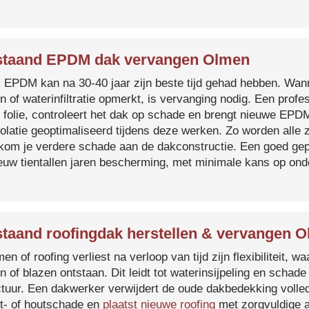
staand EPDM dak vervangen Olmen
s EPDM kan na 30-40 jaar zijn beste tijd gehad hebben. Wa
n of waterinfiltratie opmerkt, is vervanging nodig. Een prof
 folie, controleert het dak op schade en brengt nieuwe EP
solatie geoptimaliseerd tijdens deze werken. Zo worden all
kom je verdere schade aan de dakconstructie. Een goed ge
euw tientallen jaren bescherming, met minimale kans op on
taand roofingdak herstellen & vervangen 
en of roofing verliest na verloop van tijd zijn flexibiliteit,
n of blazen ontstaan. Dit leidt tot waterinsijpeling en schade
ctuur. Een dakwerker verwijdert de oude dakbedekking volled
t- of houtschade en
plaatst nieuwe roofing
met zorgvuldige a