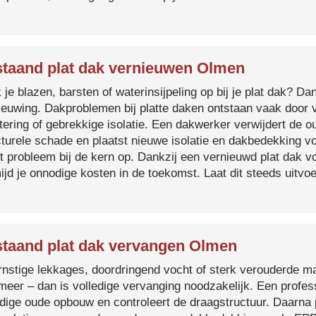
taand plat dak vernieuwen Olmen
je blazen, barsten of waterinsijpeling op bij je plat dak? Dan
ieuwing. Dakproblemen bij platte daken ontstaan vaak door 
tering of gebrekkige isolatie. Een dakwerker verwijdert de o
cturele schade en plaatst nieuwe isolatie en dakbedekking v
et probleem bij de kern op. Dankzij een vernieuwd plat dak 
ijd je onnodige kosten in de toekomst. Laat dit steeds uitv
taand plat dak vervangen Olmen
ernstige lekkages, doordringend vocht of sterk verouderde mat
 meer – dan is volledige vervanging noodzakelijk. Een profes
edige oude opbouw en controleert de draagstructuur. Daarna 