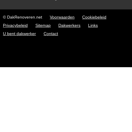
© DakRenoveren.net
Voorwaarden
Cookiebeleid
Privacybeleid
Sitemap
Dakwerkers
Links
U bent dakwerker
Contact