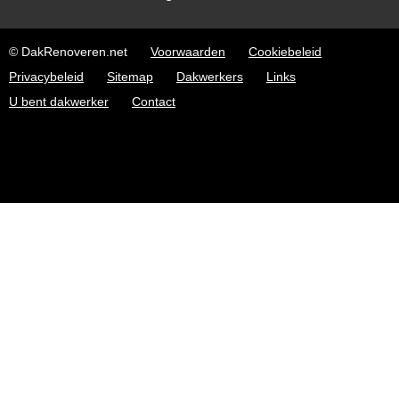
© DakRenoveren.net
Voorwaarden
Cookiebeleid
Privacybeleid
Sitemap
Dakwerkers
Links
U bent dakwerker
Contact