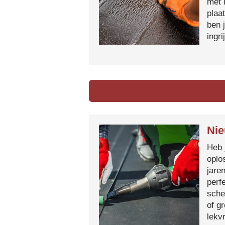
met 
plaa
ben 
ingr
Nie
Heb 
oplo
jare
perf
sche
of g
lekvr