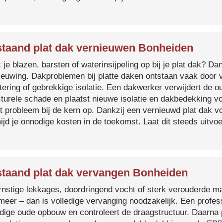
taand plat dak vernieuwen Bonheiden
je blazen, barsten of waterinsijpeling op bij je plat dak? Dan
ieuwing. Dakproblemen bij platte daken ontstaan vaak door 
tering of gebrekkige isolatie. Een dakwerker verwijdert de o
cturele schade en plaatst nieuwe isolatie en dakbedekking v
et probleem bij de kern op. Dankzij een vernieuwd plat dak 
ijd je onnodige kosten in de toekomst. Laat dit steeds uitv
taand plat dak vervangen Bonheiden
ernstige lekkages, doordringend vocht of sterk verouderde mat
 meer – dan is volledige vervanging noodzakelijk. Een profes
edige oude opbouw en controleert de draagstructuur. Daarna 