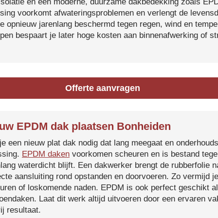
isolatie en een moderne, duurzame dakbedekking zoals EP
tsing voorkomt afwateringsproblemen en verlengt de levensdu
je opnieuw jarenlang beschermd tegen regen, wind en temper
ijpen bespaart je later hoge kosten aan binnenafwerking of s
Offerte aanvragen
uw EPDM dak plaatsen Bonheiden
je een nieuw plat dak nodig dat lang meegaat en onderhoud
ssing.
EPDM daken
voorkomen scheuren en is bestand tegen
nlang waterdicht blijft. Een dakwerker brengt de rubberfolie 
ecte aansluiting rond opstanden en doorvoeren. Zo vermijd j
uren of loskomende naden. EPDM is ook perfect geschikt a
roendaken. Laat dit werk altijd uitvoeren door een ervaren 
ij resultaat.