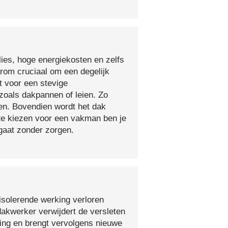
lies, hoge energiekosten en zelfs
arom cruciaal om een degelijk
t voor een stevige
oals dakpannen of leien. Zo
en. Bovendien wordt het dak
 te kiezen voor een vakman ben je
egaat zonder zorgen.
isolerende werking verloren
 dakwerker verwijdert de versleten
ging en brengt vervolgens nieuwe