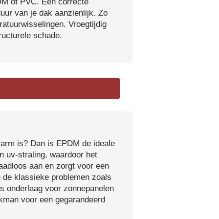
DM of PVC. Een correcte
ur van je dak aanzienlijk. Zo
atuurwisselingen. Vroegtijdig
tructurele schade.
sarm is? Dan is EPDM de ideale
 uv-straling, waardoor het
naadloos aan en zorgt voor een
e de klassieke problemen zoals
ls onderlaag voor zonnepanelen
vakman voor een gegarandeerd