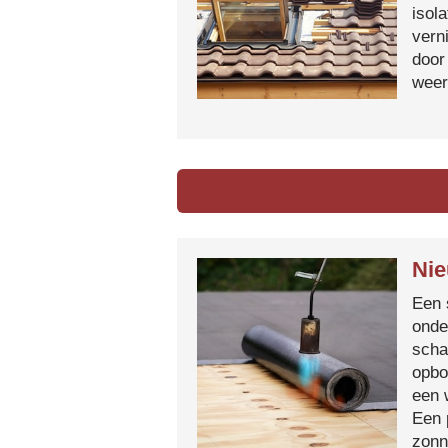
isol
vern
door
weer
Nie
Een 
onde
scha
opbo
een 
Een 
zonn