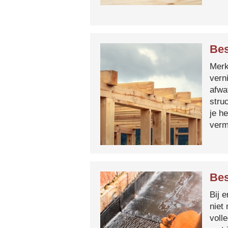
Bes
Merk 
vern
afwa
stru
je h
verm
Bes
Bij 
niet
voll