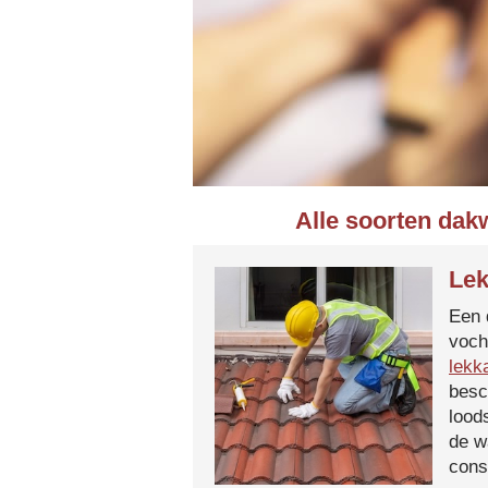
Alle soorten dak
Lek
Een 
voch
lekk
besc
lood
de w
cons