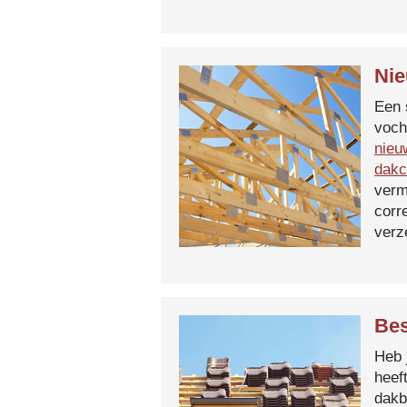
Nie
Een 
voch
nieu
dakc
verm
corr
verz
Bes
Heb 
heef
dakb