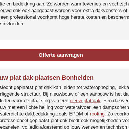
atie en bedekking aan. Zo worden warmteverlies en vochtsc
ieuwd dak ook aangepast worden voor extra dakvensters o
 een professional voorkomt hoge herstelkosten en beschermt
sinvloeden.
Offerte aanvragen
uw plat dak plaatsen Bonheiden
slecht geplaatst plat dak kan leiden tot waterophoping, lek
rliggende structuur. Bij nieuwbouw of een aanbouw is het d
kelen voor de plaatsing van een
nieuw plat dak
. Een dakwer
uw met een lichte helling voor waterafvoer, een dampscherm
waterdichte dakbedekking zoals EPDM of
roofing
. Zo voorko
professioneel geplaatst plat dak biedt ook mogelijkheden voo
epanelen, volledig afgestemd op jouw wensen én technisch c