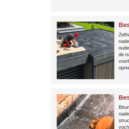
Bes
Zelf
nade
oude
de i
voor
opni
Bes
Bitum
nade
stru
voch