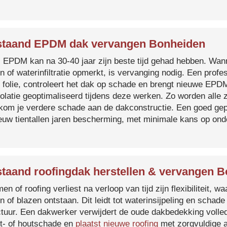
taand EPDM dak vervangen Bonheiden
s EPDM kan na 30-40 jaar zijn beste tijd gehad hebben. Wa
n of waterinfiltratie opmerkt, is vervanging nodig. Een prof
 folie, controleert het dak op schade en brengt nieuwe EP
solatie geoptimaliseerd tijdens deze werken. Zo worden all
kom je verdere schade aan de dakconstructie. Een goed ge
euw tientallen jaren bescherming, met minimale kans op on
taand roofingdak herstellen & vervangen 
en of roofing verliest na verloop van tijd zijn flexibiliteit,
n of blazen ontstaan. Dit leidt tot waterinsijpeling en schade
ctuur. Een dakwerker verwijdert de oude dakbedekking volled
t- of houtschade en
plaatst nieuwe roofing
met zorgvuldige a