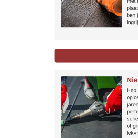
met 
plaa
ben 
ingr
Nie
Heb 
oplo
jare
perf
sche
of g
lekvr