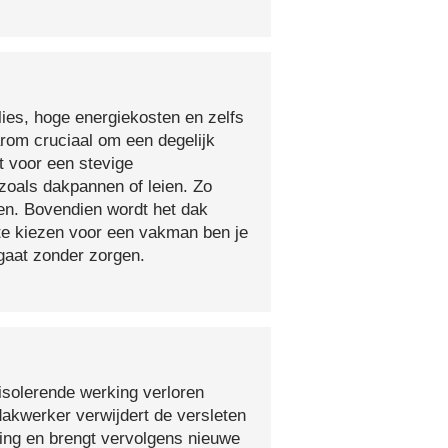
lies, hoge energiekosten en zelfs
arom cruciaal om een degelijk
t voor een stevige
oals dakpannen of leien. Zo
en. Bovendien wordt het dak
 te kiezen voor een vakman ben je
egaat zonder zorgen.
isolerende werking verloren
 dakwerker verwijdert de versleten
ging en brengt vervolgens nieuwe