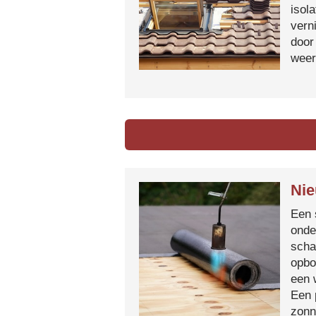
isol
vern
door
weer
Nie
Een 
onde
scha
opbo
een 
Een 
zonn