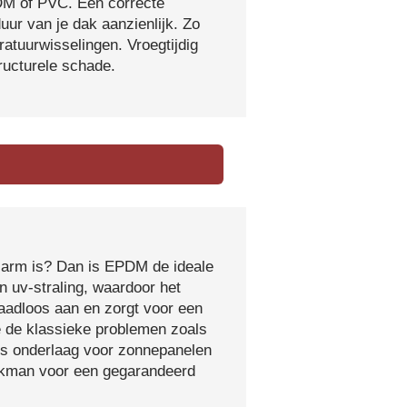
DM of PVC. Een correcte
ur van je dak aanzienlijk. Zo
atuurwisselingen. Vroegtijdig
tructurele schade.
sarm is? Dan is EPDM de ideale
 uv-straling, waardoor het
naadloos aan en zorgt voor een
e de klassieke problemen zoals
ls onderlaag voor zonnepanelen
vakman voor een gegarandeerd