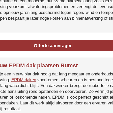
isolatie en een moderne, duurzame dakbedekking zoals EP
tsing voorkomt afwateringsproblemen en verlengt de levensdu
je opnieuw jarenlang beschermd tegen regen, wind en temper
ijpen bespaart je later hoge kosten aan binnenafwerking of s
Offerte aanvragen
uw EPDM dak plaatsen Rumst
je een nieuw plat dak nodig dat lang meegaat en onderhoud
ssing.
EPDM daken
voorkomen scheuren en is bestand tegen
nlang waterdicht blijft. Een dakwerker brengt de rubberfolie 
ecte aansluiting rond opstanden en doorvoeren. Zo vermijd j
uren of loskomende naden. EPDM is ook perfect geschikt a
roendaken. Laat dit werk altijd uitvoeren door een ervaren 
ij resultaat.