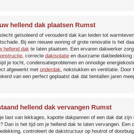
uw hellend dak plaatsen Rumst
slecht geïsoleerd of verouderd dak kan leiden tot warmtever
tschade. Bij een nieuwe woning of grote renovatie is het da
w hellend dak
te laten plaatsen. Een ervaren dakwerker zorg
onstructie
, correcte
dakisolatie
en duurzame dakbedekking z
ijd je tocht, condensatieproblemen en onnodige energiekost
ect afgewerkt met
onderdak
, nokstukken en ventilatie. Door
ekerd van een perfect geplaatst dak dat tientallen jaren me
taand hellend dak vervangen Rumst
je last van lekkages, kapotte dakpannen of een dak dat zijn 
t? Dan is het tijd om je hellend dak te laten vervangen. Een
edekking, controleert de dakstructuur op houtrot of doorbui