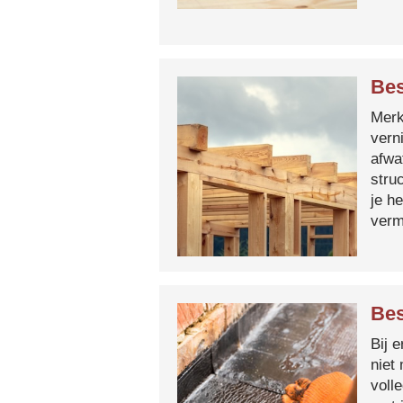
Bes
Merk 
vern
afwa
stru
je h
verm
Bes
Bij 
niet
voll