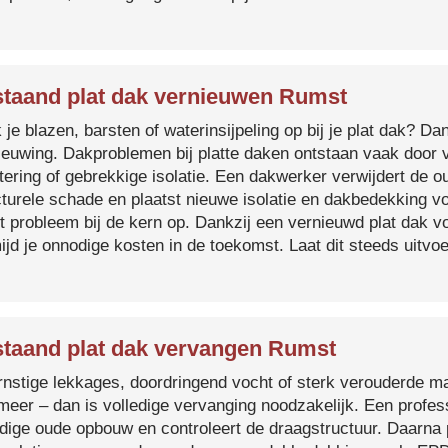
taand plat dak vernieuwen Rumst
je blazen, barsten of waterinsijpeling op bij je plat dak? Dan
ieuwing. Dakproblemen bij platte daken ontstaan vaak door 
tering of gebrekkige isolatie. Een dakwerker verwijdert de o
cturele schade en plaatst nieuwe isolatie en dakbedekking v
et probleem bij de kern op. Dankzij een vernieuwd plat dak 
ijd je onnodige kosten in de toekomst. Laat dit steeds uitv
taand plat dak vervangen Rumst
ernstige lekkages, doordringend vocht of sterk verouderde mat
 meer – dan is volledige vervanging noodzakelijk. Een profes
edige oude opbouw en controleert de draagstructuur. Daarna 