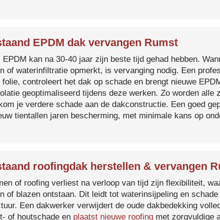
staand EPDM dak vervangen Rumst
s EPDM kan na 30-40 jaar zijn beste tijd gehad hebben. Wa
n of waterinfiltratie opmerkt, is vervanging nodig. Een prof
 folie, controleert het dak op schade en brengt nieuwe EP
solatie geoptimaliseerd tijdens deze werken. Zo worden all
kom je verdere schade aan de dakconstructie. Een goed ge
euw tientallen jaren bescherming, met minimale kans op on
taand roofingdak herstellen & vervangen 
en of roofing verliest na verloop van tijd zijn flexibiliteit,
n of blazen ontstaan. Dit leidt tot waterinsijpeling en schade
ctuur. Een dakwerker verwijdert de oude dakbedekking volled
t- of houtschade en
plaatst nieuwe roofing
met zorgvuldige a