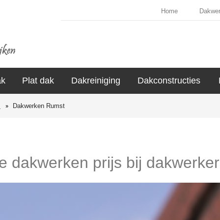
Home
Dakwe
ak
Plat dak
Dakreiniging
Dakconstructies
s
Dakwerken Rumst
de dakwerken prijs bij dakwerke