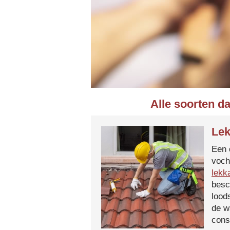
Alle soorten d
Lek
Een 
voch
lekk
besc
lood
de w
cons