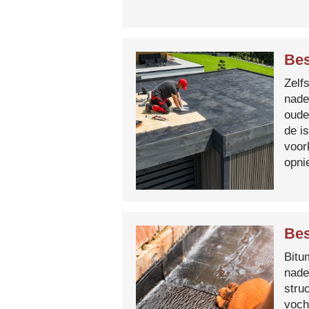
Be
Zelf
nade
oude
de i
voor
opni
Bes
Bitum
nade
stru
voch