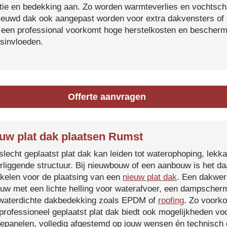
atie en bedekking aan. Zo worden warmteverlies en vochtsc
ieuwd dak ook aangepast worden voor extra dakvensters o
 een professional voorkomt hoge herstelkosten en beschermt
sinvloeden.
Offerte aanvragen
uw plat dak plaatsen Rumst
slecht geplaatst plat dak kan leiden tot waterophoping, lek
rliggende structuur. Bij nieuwbouw of een aanbouw is het d
kelen voor de plaatsing van een
nieuw plat dak
. Een dakwer
uw met een lichte helling voor waterafvoer, een dampscherm
waterdichte dakbedekking zoals EPDM of
roofing
. Zo voorko
professioneel geplaatst plat dak biedt ook mogelijkheden voo
epanelen, volledig afgestemd op jouw wensen én technisch c