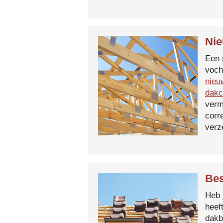
Nie
Een 
voch
nieu
dakc
verm
corr
verz
Bes
Heb 
heef
dakb