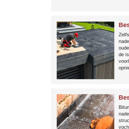
Be
Zelf
nade
oude
de i
voor
opni
Bes
Bitum
nade
stru
voch