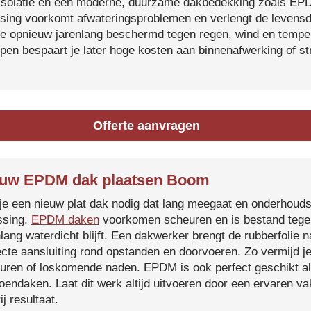
isolatie en een moderne, duurzame dakbedekking zoals EP
tsing voorkomt afwateringsproblemen en verlengt de levensdu
je opnieuw jarenlang beschermd tegen regen, wind en temper
ijpen bespaart je later hoge kosten aan binnenafwerking of s
Offerte aanvragen
euw EPDM dak plaatsen Boom
je een nieuw plat dak nodig dat lang meegaat en onderhoud
ssing.
EPDM daken
voorkomen scheuren en is bestand tegen
nlang waterdicht blijft. Een dakwerker brengt de rubberfolie 
ecte aansluiting rond opstanden en doorvoeren. Zo vermijd j
uren of loskomende naden. EPDM is ook perfect geschikt a
roendaken. Laat dit werk altijd uitvoeren door een ervaren 
ij resultaat.