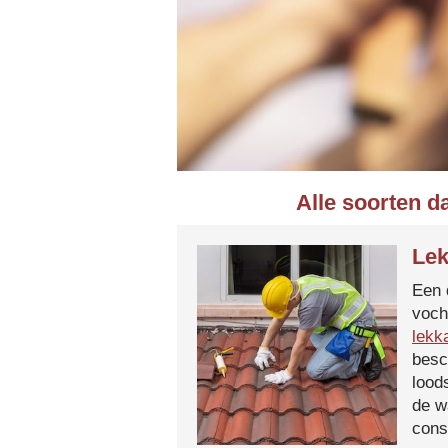
Alle soorten d
Lek
Een 
voch
lekk
besc
lood
de w
cons