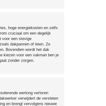
lies, hoge energiekosten en zelfs
arom cruciaal om een degelijk
t voor een stevige
oals dakpannen of leien. Zo
en. Bovendien wordt het dak
 te kiezen voor een vakman ben je
egaat zonder zorgen.
isolerende werking verloren
 dakwerker verwijdert de versleten
ging en brengt vervolgens nieuwe