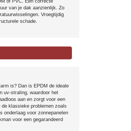
DM of PVC. Een correcte
ur van je dak aanzienlijk. Zo
atuurwisselingen. Vroegtijdig
tructurele schade.
sarm is? Dan is EPDM de ideale
 uv-straling, waardoor het
naadloos aan en zorgt voor een
e de klassieke problemen zoals
ls onderlaag voor zonnepanelen
vakman voor een gegarandeerd