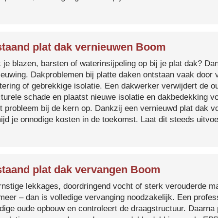
taand plat dak vernieuwen Boom
je blazen, barsten of waterinsijpeling op bij je plat dak? Dan
ieuwing. Dakproblemen bij platte daken ontstaan vaak door 
tering of gebrekkige isolatie. Een dakwerker verwijdert de o
cturele schade en plaatst nieuwe isolatie en dakbedekking v
et probleem bij de kern op. Dankzij een vernieuwd plat dak 
ijd je onnodige kosten in de toekomst. Laat dit steeds uitv
taand plat dak vervangen Boom
ernstige lekkages, doordringend vocht of sterk verouderde mat
 meer – dan is volledige vervanging noodzakelijk. Een profes
edige oude opbouw en controleert de draagstructuur. Daarna 