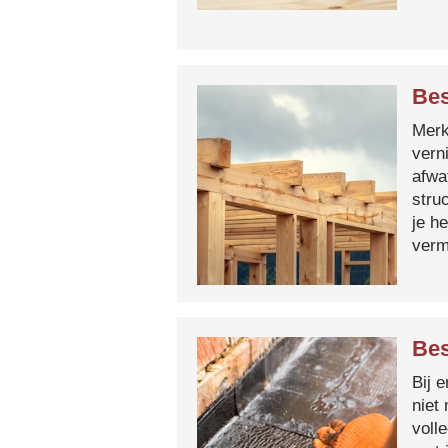
Bes
Merk 
vern
afwa
stru
je h
verm
Bes
Bij 
niet
voll