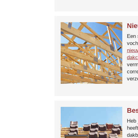
Nie
Een 
voch
nieu
dakc
verm
corr
verz
Bes
Heb 
heef
dakb