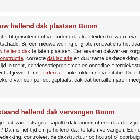
uw hellend dak plaatsen Boom
slecht geïsoleerd of verouderd dak kan leiden tot warmtever
tschade. Bij een nieuwe woning of grote renovatie is het da
w hellend dak
te laten plaatsen. Een ervaren dakwerker zorg
onstructie
, correcte
dakisolatie
en duurzame dakbedekking z
ijd je tocht, condensatieproblemen en onnodige energiekost
ect afgewerkt met
onderdak
, nokstukken en ventilatie. Door
ekerd van een perfect geplaatst dak dat tientallen jaren me
taand hellend dak vervangen Boom
je last van lekkages, kapotte dakpannen of een dak dat zijn 
t? Dan is het tijd om je hellend dak te laten vervangen. Een
edekking, controleert de dakstructuur op houtrot of doorbui