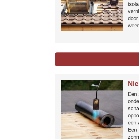
isol
vern
door
weer
Nie
Een 
onde
scha
opbo
een 
Een 
zonn