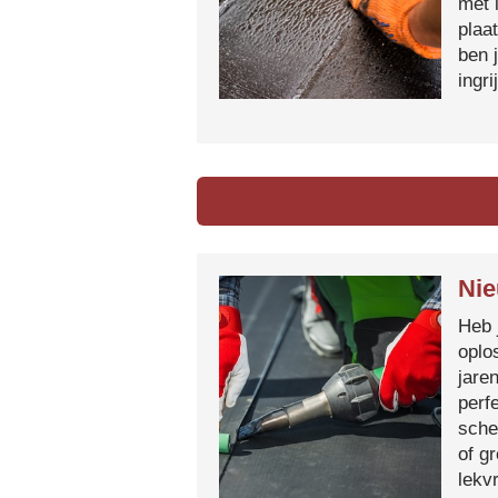
met 
plaa
ben 
ingr
Ni
Heb 
oplo
jare
perf
sche
of g
lekvr