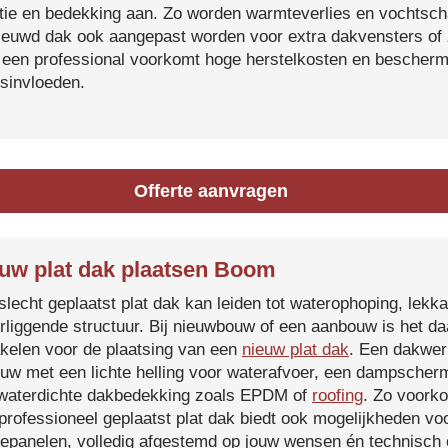
atie en bedekking aan. Zo worden warmteverlies en vochtsc
ieuwd dak ook aangepast worden voor extra dakvensters o
 een professional voorkomt hoge herstelkosten en beschermt
sinvloeden.
Offerte aanvragen
uw plat dak plaatsen Boom
slecht geplaatst plat dak kan leiden tot waterophoping, lek
rliggende structuur. Bij nieuwbouw of een aanbouw is het d
kelen voor de plaatsing van een
nieuw plat dak
. Een dakwer
uw met een lichte helling voor waterafvoer, een dampscherm
waterdichte dakbedekking zoals EPDM of
roofing
. Zo voorko
professioneel geplaatst plat dak biedt ook mogelijkheden voo
epanelen, volledig afgestemd op jouw wensen én technisch c