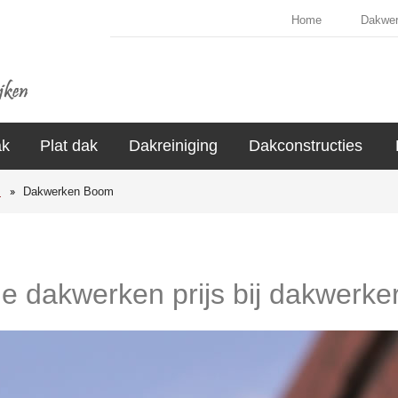
Home
Dakwe
ak
Plat dak
Dakreiniging
Dakconstructies
s
Dakwerken Boom
de dakwerken prijs bij dakwerk