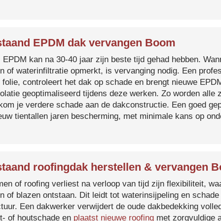
staand EPDM dak vervangen Boom
s EPDM kan na 30-40 jaar zijn beste tijd gehad hebben. Wa
n of waterinfiltratie opmerkt, is vervanging nodig. Een prof
 folie, controleert het dak op schade en brengt nieuwe EP
solatie geoptimaliseerd tijdens deze werken. Zo worden all
kom je verdere schade aan de dakconstructie. Een goed ge
euw tientallen jaren bescherming, met minimale kans op on
taand roofingdak herstellen & vervangen 
en of roofing verliest na verloop van tijd zijn flexibiliteit,
n of blazen ontstaan. Dit leidt tot waterinsijpeling en schade
ctuur. Een dakwerker verwijdert de oude dakbedekking volled
t- of houtschade en
plaatst nieuwe roofing
met zorgvuldige a