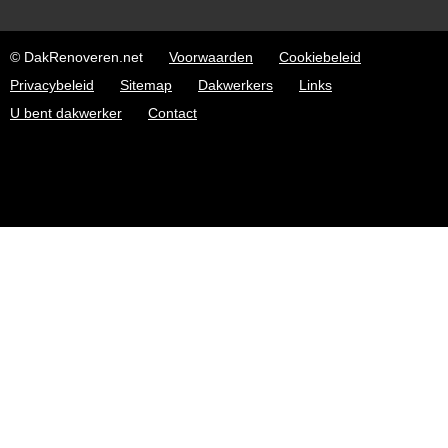
© DakRenoveren.net
Voorwaarden
Cookiebeleid
Privacybeleid
Sitemap
Dakwerkers
Links
U bent dakwerker
Contact