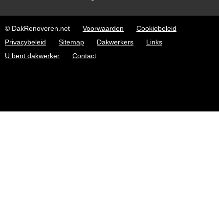
© DakRenoveren.net
Voorwaarden
Cookiebeleid
Privacybeleid
Sitemap
Dakwerkers
Links
U bent dakwerker
Contact