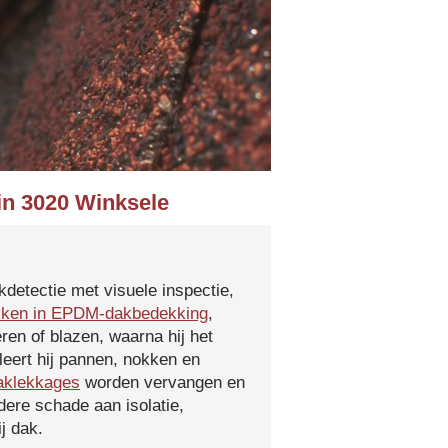
in 3020 Winksele
kdetectie met visuele inspectie,
kken in EPDM-dakbedekking
,
ren of blazen, waarna hij het
leert hij pannen, nokken en
aklekkages
worden vervangen en
ere schade aan isolatie,
j dak.