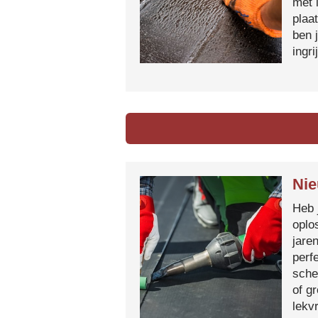
met 
plaa
ben 
ingr
Nie
Heb 
oplo
jare
perf
sche
of g
lekvr