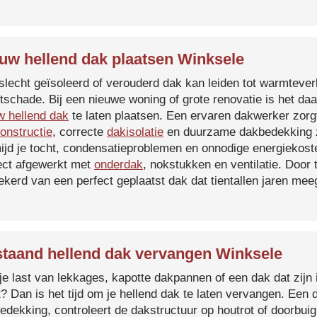
uw hellend dak plaatsen Winksele
slecht geïsoleerd of verouderd dak kan leiden tot warmtever
tschade. Bij een nieuwe woning of grote renovatie is het da
w hellend dak
te laten plaatsen. Een ervaren dakwerker zorg
onstructie
, correcte
dakisolatie
en duurzame dakbedekking z
ijd je tocht, condensatieproblemen en onnodige energiekost
ect afgewerkt met
onderdak
, nokstukken en ventilatie. Door
ekerd van een perfect geplaatst dak dat tientallen jaren me
taand hellend dak vervangen Winksele
je last van lekkages, kapotte dakpannen of een dak dat zijn 
t? Dan is het tijd om je hellend dak te laten vervangen. Een
edekking, controleert de dakstructuur op houtrot of doorbui