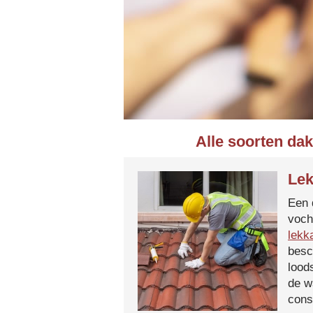
Alle soorten da
Lek
Een 
voch
lekk
besc
lood
de w
cons