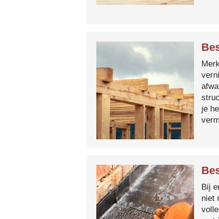
Bes
Merk 
vern
afwa
stru
je h
verm
Bes
Bij 
niet
voll