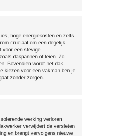
lies, hoge energiekosten en zelfs
arom cruciaal om een degelijk
t voor een stevige
oals dakpannen of leien. Zo
en. Bovendien wordt het dak
 te kiezen voor een vakman ben je
egaat zonder zorgen.
isolerende werking verloren
 dakwerker verwijdert de versleten
ging en brengt vervolgens nieuwe