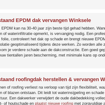
taand EPDM dak vervangen Winksele
s EPDM kan na 30-40 jaar zijn beste tijd gehad hebben. Wa
n of waterinfiltratie opmerkt, is vervanging nodig. Een prof
 folie, controleert het dak op schade en brengt nieuwe EP
solatie geoptimaliseerd tijdens deze werken. Zo worden all
kom je verdere schade aan de dakconstructie. Een goed ge
euw tientallen jaren bescherming, met minimale kans op on
taand roofingdak herstellen & vervangen W
en of roofing verliest na verloop van tijd zijn flexibiliteit,
n of blazen ontstaan. Dit leidt tot waterinsijpeling en schade
ctuur. Een dakwerker verwijdert de oude dakbedekking volled
t- of houtschade en
plaatst nieuwe roofing
met zorgvuldige a