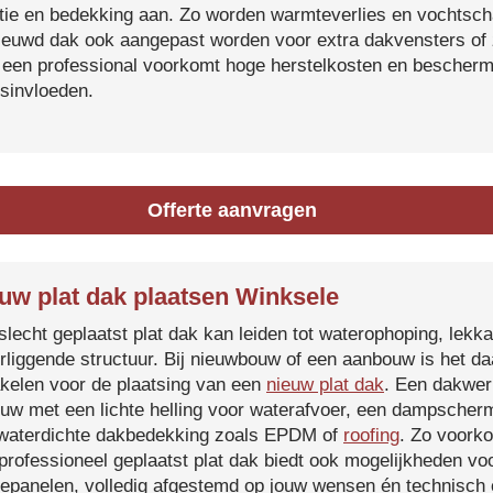
atie en bedekking aan. Zo worden warmteverlies en vochtsc
ieuwd dak ook aangepast worden voor extra dakvensters o
 een professional voorkomt hoge herstelkosten en beschermt
sinvloeden.
Offerte aanvragen
uw plat dak plaatsen Winksele
slecht geplaatst plat dak kan leiden tot waterophoping, lek
rliggende structuur. Bij nieuwbouw of een aanbouw is het d
kelen voor de plaatsing van een
nieuw plat dak
. Een dakwer
uw met een lichte helling voor waterafvoer, een dampscherm
waterdichte dakbedekking zoals EPDM of
roofing
. Zo voorko
professioneel geplaatst plat dak biedt ook mogelijkheden voo
epanelen, volledig afgestemd op jouw wensen én technisch c