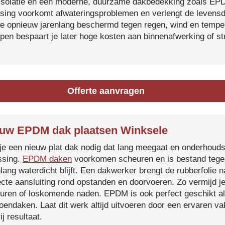
isolatie en een moderne, duurzame dakbedekking zoals EP
tsing voorkomt afwateringsproblemen en verlengt de levensdu
je opnieuw jarenlang beschermd tegen regen, wind en temper
ijpen bespaart je later hoge kosten aan binnenafwerking of s
Offerte aanvragen
uw EPDM dak plaatsen Winksele
je een nieuw plat dak nodig dat lang meegaat en onderhoud
ssing.
EPDM daken
voorkomen scheuren en is bestand tegen
nlang waterdicht blijft. Een dakwerker brengt de rubberfolie 
ecte aansluiting rond opstanden en doorvoeren. Zo vermijd j
uren of loskomende naden. EPDM is ook perfect geschikt a
roendaken. Laat dit werk altijd uitvoeren door een ervaren 
ij resultaat.