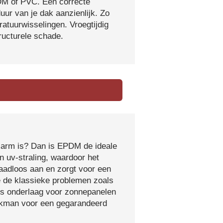
DM of PVC. Een correcte
ur van je dak aanzienlijk. Zo
atuurwisselingen. Vroegtijdig
tructurele schade.
sarm is? Dan is EPDM de ideale
 uv-straling, waardoor het
naadloos aan en zorgt voor een
e de klassieke problemen zoals
ls onderlaag voor zonnepanelen
vakman voor een gegarandeerd