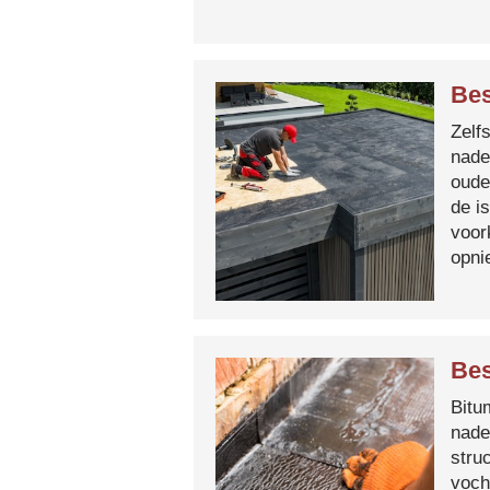
Bes
Zelf
nade
oude
de i
voor
opni
Bes
Bitum
nade
stru
voch