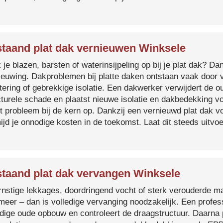
taand plat dak vernieuwen Winksele
je blazen, barsten of waterinsijpeling op bij je plat dak? Dan
ieuwing. Dakproblemen bij platte daken ontstaan vaak door 
tering of gebrekkige isolatie. Een dakwerker verwijdert de o
cturele schade en plaatst nieuwe isolatie en dakbedekking v
et probleem bij de kern op. Dankzij een vernieuwd plat dak 
ijd je onnodige kosten in de toekomst. Laat dit steeds uitv
taand plat dak vervangen Winksele
ernstige lekkages, doordringend vocht of sterk verouderde mat
 meer – dan is volledige vervanging noodzakelijk. Een profes
edige oude opbouw en controleert de draagstructuur. Daarna 