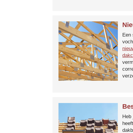
Nie
Een 
voch
nieu
dakc
verm
corr
verz
Bes
Heb 
heef
dakb