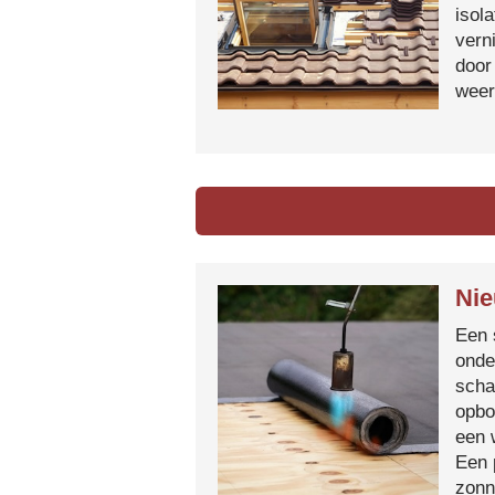
isol
vern
door
weer
Nie
Een 
onde
scha
opbo
een 
Een 
zonn