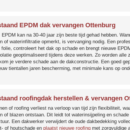
taand EPDM dak vervangen Ottenburg
s EPDM kan na 30-40 jaar zijn beste tijd gehad hebben. Wa
n of waterinfiltratie opmerkt, is vervanging nodig. Een prof
 folie, controleert het dak op schade en brengt nieuwe EP
solatie geoptimaliseerd tijdens deze werken. Zo worden all
kom je verdere schade aan de dakconstructie. Een goed ge
euw tientallen jaren bescherming, met minimale kans op on
taand roofingdak herstellen & vervangen O
en of roofing verliest na verloop van tijd zijn flexibiliteit,
n of blazen ontstaan. Dit leidt tot waterinsijpeling en schade
ctuur. Een dakwerker verwijdert de oude dakbedekking volled
t- of houtschade en
plaatst nieuwe roofing
met zorgvuldige a