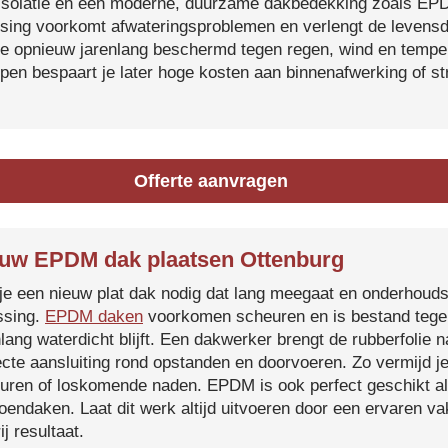
isolatie en een moderne, duurzame dakbedekking zoals EP
tsing voorkomt afwateringsproblemen en verlengt de levensdu
je opnieuw jarenlang beschermd tegen regen, wind en temper
ijpen bespaart je later hoge kosten aan binnenafwerking of s
Offerte aanvragen
uw EPDM dak plaatsen Ottenburg
je een nieuw plat dak nodig dat lang meegaat en onderhoud
ssing.
EPDM daken
voorkomen scheuren en is bestand tegen
nlang waterdicht blijft. Een dakwerker brengt de rubberfolie 
ecte aansluiting rond opstanden en doorvoeren. Zo vermijd j
uren of loskomende naden. EPDM is ook perfect geschikt a
roendaken. Laat dit werk altijd uitvoeren door een ervaren 
ij resultaat.