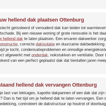
uw hellend dak plaatsen Ottenburg
slecht geïsoleerd of verouderd dak kan leiden tot warmtever
tschade. Bij een nieuwe woning of grote renovatie is het da
w hellend dak
te laten plaatsen. Een ervaren dakwerker zorg
onstructie
, correcte
dakisolatie
en duurzame dakbedekking z
ijd je tocht, condensatieproblemen en onnodige energiekost
ect afgewerkt met
onderdak
, nokstukken en ventilatie. Door
ekerd van een perfect geplaatst dak dat tientallen jaren me
taand hellend dak vervangen Ottenburg
je last van lekkages, kapotte dakpannen of een dak dat zijn 
t? Dan is het tijd om je hellend dak te laten vervangen. Een
edekking, controleert de dakstructuur op houtrot of doorbui