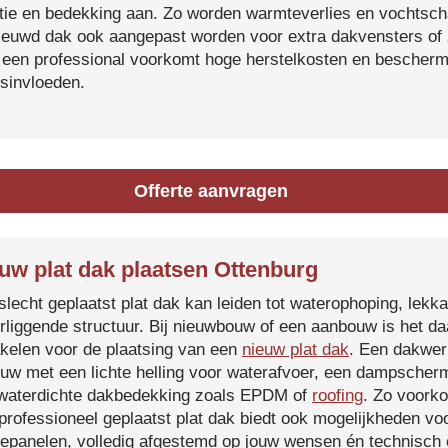
atie en bedekking aan. Zo worden warmteverlies en vochtsc
ieuwd dak ook aangepast worden voor extra dakvensters o
 een professional voorkomt hoge herstelkosten en beschermt
sinvloeden.
Offerte aanvragen
uw plat dak plaatsen Ottenburg
slecht geplaatst plat dak kan leiden tot waterophoping, lek
rliggende structuur. Bij nieuwbouw of een aanbouw is het d
kelen voor de plaatsing van een
nieuw plat dak
. Een dakwer
uw met een lichte helling voor waterafvoer, een dampscherm
waterdichte dakbedekking zoals EPDM of
roofing
. Zo voorko
professioneel geplaatst plat dak biedt ook mogelijkheden voo
epanelen, volledig afgestemd op jouw wensen én technisch c