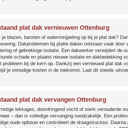
taand plat dak vernieuwen Ottenburg
je blazen, barsten of waterinsijpeling op bij je plat dak? Dan
ieuwing. Dakproblemen bij platte daken ontstaan vaak door 
tering of gebrekkige isolatie. Een dakwerker verwijdert de o
cturele schade en plaatst nieuwe isolatie en dakbedekking v
et probleem bij de kern op. Dankzij een vernieuwd plat dak 
ijd je onnodige kosten in de toekomst. Laat dit steeds uitv
taand plat dak vervangen Ottenburg
ernstige lekkages, doordringend vocht of sterk verouderde mat
 meer – dan is volledige vervanging noodzakelijk. Een profes
edige oude opbouw en controleert de draagstructuur. Daarna 