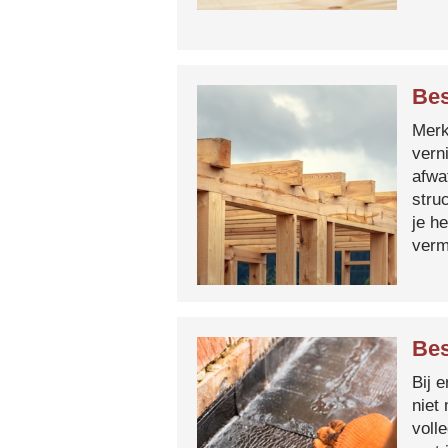
Bes
Merk 
vern
afwa
stru
je h
verm
Bes
Bij 
niet
voll