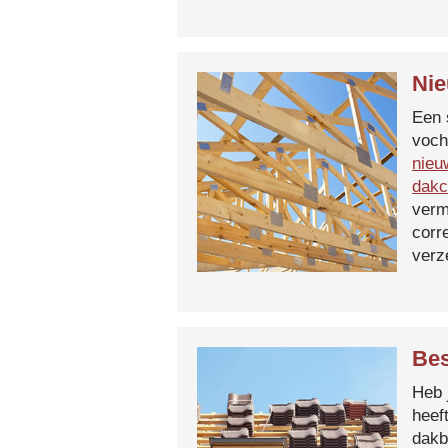
Nie
Een 
voch
nieu
dakc
verm
corr
verz
Bes
Heb 
heef
dakb