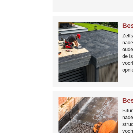
Bes
Zelf
nade
oude
de i
voor
opni
Bes
Bitum
nade
stru
voch