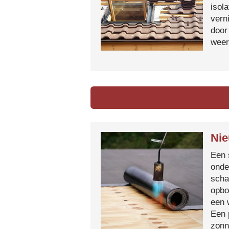
isol
vern
door
weer
Nie
Een 
onde
scha
opbo
een 
Een 
zonn