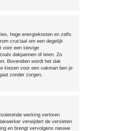
lies, hoge energiekosten en zelfs
arom cruciaal om een degelijk
t voor een stevige
oals dakpannen of leien. Zo
en. Bovendien wordt het dak
 te kiezen voor een vakman ben je
egaat zonder zorgen.
isolerende werking verloren
 dakwerker verwijdert de versleten
ging en brengt vervolgens nieuwe