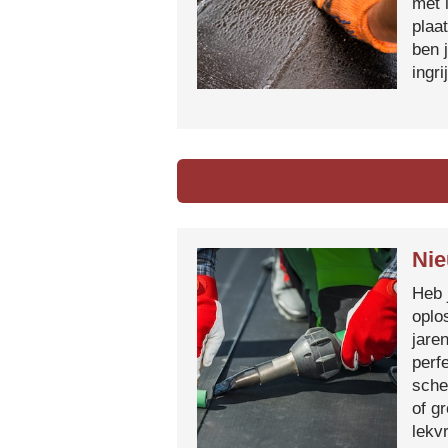
met 
plaa
ben 
ingr
Nie
Heb 
oplo
jare
perf
sche
of g
lekvr