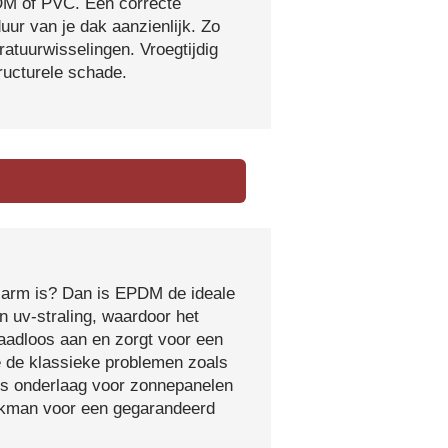
DM of PVC. Een correcte
ur van je dak aanzienlijk. Zo
atuurwisselingen. Vroegtijdig
tructurele schade.
sarm is? Dan is EPDM de ideale
 uv-straling, waardoor het
naadloos aan en zorgt voor een
e de klassieke problemen zoals
ls onderlaag voor zonnepanelen
vakman voor een gegarandeerd