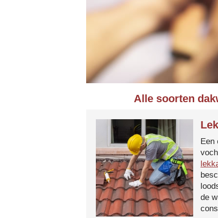
Alle soorten dak
Lek
Een 
voch
lekk
besc
lood
de w
cons