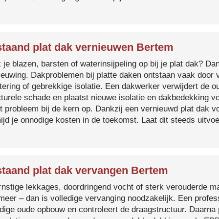
taand plat dak vernieuwen Bertem
je blazen, barsten of waterinsijpeling op bij je plat dak? Dan
ieuwing. Dakproblemen bij platte daken ontstaan vaak door 
tering of gebrekkige isolatie. Een dakwerker verwijdert de o
cturele schade en plaatst nieuwe isolatie en dakbedekking v
et probleem bij de kern op. Dankzij een vernieuwd plat dak 
ijd je onnodige kosten in de toekomst. Laat dit steeds uitv
taand plat dak vervangen Bertem
ernstige lekkages, doordringend vocht of sterk verouderde mat
 meer – dan is volledige vervanging noodzakelijk. Een profes
edige oude opbouw en controleert de draagstructuur. Daarna 