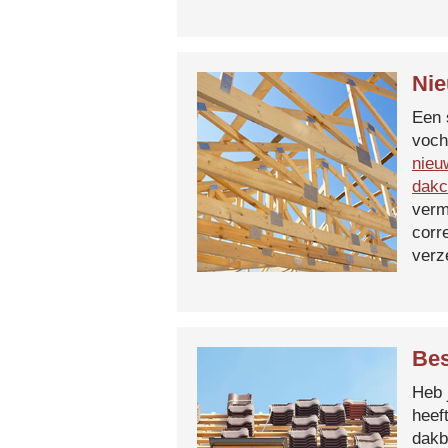
Nie
Een 
voch
nieu
dakc
verm
corr
verz
Bes
Heb 
heef
dakb