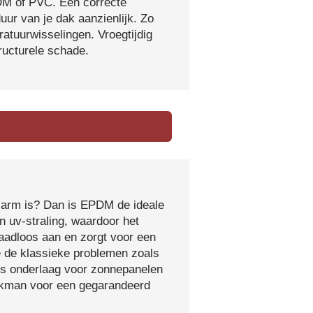
DM of PVC. Een correcte
ur van je dak aanzienlijk. Zo
atuurwisselingen. Vroegtijdig
tructurele schade.
sarm is? Dan is EPDM de ideale
 uv-straling, waardoor het
naadloos aan en zorgt voor een
e de klassieke problemen zoals
ls onderlaag voor zonnepanelen
vakman voor een gegarandeerd