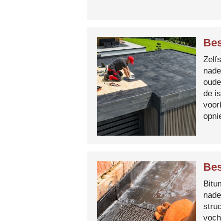
Bes
Zelf
nade
oude
de i
voor
opni
Bes
Bitum
nade
stru
voch