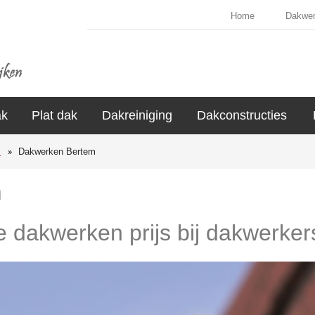
Home
Dakwe
ak
Plat dak
Dakreiniging
Dakconstructies
s
Dakwerken Bertem
m
de dakwerken prijs bij dakwerker