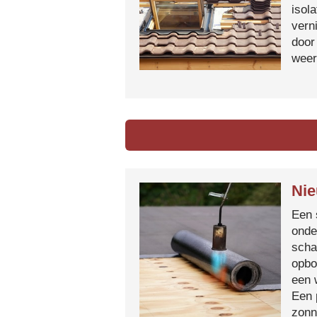
isol
vern
door
weer
Nie
Een 
onde
scha
opbo
een 
Een 
zonn