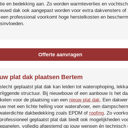
atie en bedekking aan. Zo worden warmteverlies en vochtsc
ieuwd dak ook aangepast worden voor extra dakvensters o
 een professional voorkomt hoge herstelkosten en beschermt
sinvloeden.
Offerte aanvragen
uw plat dak plaatsen Bertem
slecht geplaatst plat dak kan leiden tot waterophoping, lek
rliggende structuur. Bij nieuwbouw of een aanbouw is het d
kelen voor de plaatsing van een
nieuw plat dak
. Een dakwer
uw met een lichte helling voor waterafvoer, een dampscherm
waterdichte dakbedekking zoals EPDM of
roofing
. Zo voorko
professioneel geplaatst plat dak biedt ook mogelijkheden voo
epanelen, volledig afgestemd op jouw wensen én technisch c