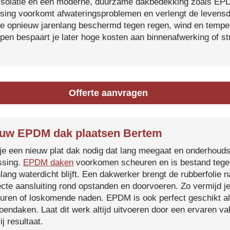
isolatie en een moderne, duurzame dakbedekking zoals EP
tsing voorkomt afwateringsproblemen en verlengt de levensdu
je opnieuw jarenlang beschermd tegen regen, wind en temper
ijpen bespaart je later hoge kosten aan binnenafwerking of s
Offerte aanvragen
uw EPDM dak plaatsen Bertem
je een nieuw plat dak nodig dat lang meegaat en onderhoud
ssing.
EPDM daken
voorkomen scheuren en is bestand tegen
nlang waterdicht blijft. Een dakwerker brengt de rubberfolie 
ecte aansluiting rond opstanden en doorvoeren. Zo vermijd j
uren of loskomende naden. EPDM is ook perfect geschikt a
roendaken. Laat dit werk altijd uitvoeren door een ervaren 
ij resultaat.