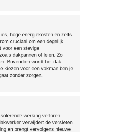
lies, hoge energiekosten en zelfs
arom cruciaal om een degelijk
t voor een stevige
oals dakpannen of leien. Zo
en. Bovendien wordt het dak
 te kiezen voor een vakman ben je
egaat zonder zorgen.
isolerende werking verloren
 dakwerker verwijdert de versleten
ging en brengt vervolgens nieuwe