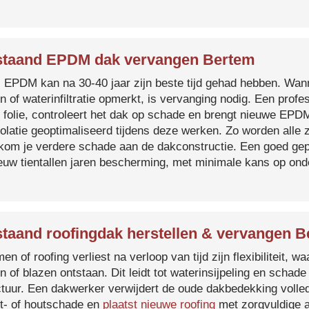
taand EPDM dak vervangen Bertem
s EPDM kan na 30-40 jaar zijn beste tijd gehad hebben. Wa
n of waterinfiltratie opmerkt, is vervanging nodig. Een prof
 folie, controleert het dak op schade en brengt nieuwe EP
solatie geoptimaliseerd tijdens deze werken. Zo worden all
kom je verdere schade aan de dakconstructie. Een goed ge
euw tientallen jaren bescherming, met minimale kans op on
taand roofingdak herstellen & vervangen 
en of roofing verliest na verloop van tijd zijn flexibiliteit,
n of blazen ontstaan. Dit leidt tot waterinsijpeling en schade
ctuur. Een dakwerker verwijdert de oude dakbedekking volled
t- of houtschade en
plaatst nieuwe roofing
met zorgvuldige a