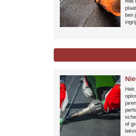
met 
plaa
ben 
ingr
Nie
Heb 
oplo
jare
perf
sche
of g
lekvr