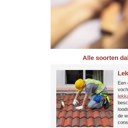
Alle soorten d
Lek
Een 
voch
lekk
besc
lood
de w
cons