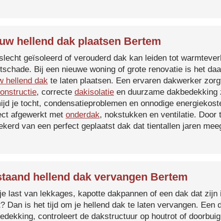
uw hellend dak plaatsen Bertem
slecht geïsoleerd of verouderd dak kan leiden tot warmtever
tschade. Bij een nieuwe woning of grote renovatie is het da
w hellend dak
te laten plaatsen. Een ervaren dakwerker zorg
onstructie
, correcte
dakisolatie
en duurzame dakbedekking z
ijd je tocht, condensatieproblemen en onnodige energiekost
ect afgewerkt met
onderdak
, nokstukken en ventilatie. Door
ekerd van een perfect geplaatst dak dat tientallen jaren me
taand hellend dak vervangen Bertem
je last van lekkages, kapotte dakpannen of een dak dat zijn 
t? Dan is het tijd om je hellend dak te laten vervangen. Een
edekking, controleert de dakstructuur op houtrot of doorbui