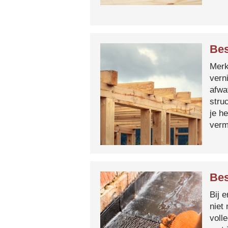
Bes
Merk 
vern
afwa
stru
je h
verm
Bes
Bij 
niet
voll