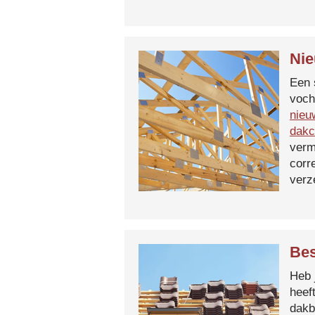
Nie
Een 
voch
nieu
dakc
verm
corr
verz
Bes
Heb 
heef
dakb