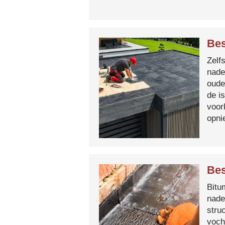
Bes
Zelf
nade
oude
de i
voor
opni
Bes
Bitum
nade
stru
voch