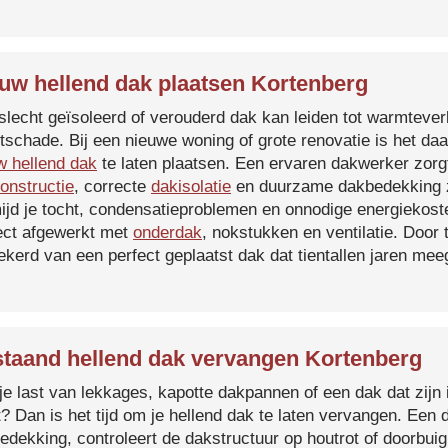
uw hellend dak plaatsen Kortenberg
slecht geïsoleerd of verouderd dak kan leiden tot warmtever
tschade. Bij een nieuwe woning of grote renovatie is het da
w hellend dak
te laten plaatsen. Een ervaren dakwerker zorg
onstructie
, correcte
dakisolatie
en duurzame dakbedekking z
ijd je tocht, condensatieproblemen en onnodige energiekost
ect afgewerkt met
onderdak
, nokstukken en ventilatie. Door
ekerd van een perfect geplaatst dak dat tientallen jaren me
taand hellend dak vervangen Kortenberg
je last van lekkages, kapotte dakpannen of een dak dat zijn 
t? Dan is het tijd om je hellend dak te laten vervangen. Een
edekking, controleert de dakstructuur op houtrot of doorbui