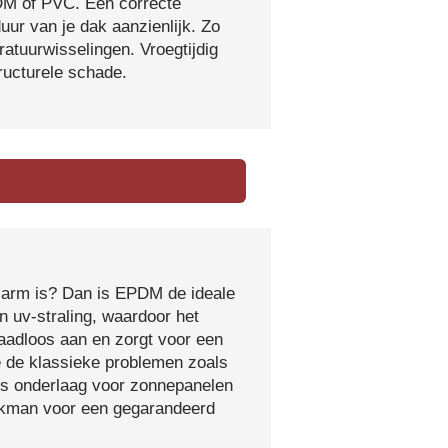
DM of PVC. Een correcte
ur van je dak aanzienlijk. Zo
atuurwisselingen. Vroegtijdig
tructurele schade.
sarm is? Dan is EPDM de ideale
 uv-straling, waardoor het
naadloos aan en zorgt voor een
e de klassieke problemen zoals
ls onderlaag voor zonnepanelen
vakman voor een gegarandeerd