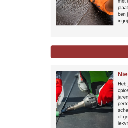
met 
plaa
ben 
ingr
Nie
Heb 
oplo
jare
perf
sche
of g
lekvr