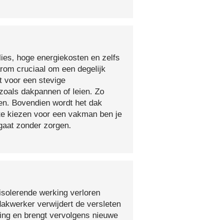
lies, hoge energiekosten en zelfs
arom cruciaal om een degelijk
t voor een stevige
oals dakpannen of leien. Zo
en. Bovendien wordt het dak
 te kiezen voor een vakman ben je
egaat zonder zorgen.
isolerende werking verloren
 dakwerker verwijdert de versleten
ging en brengt vervolgens nieuwe