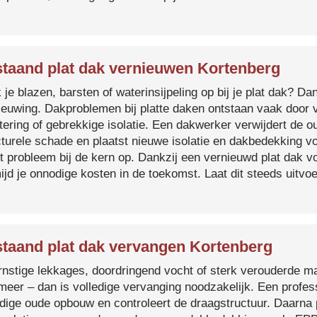
taand plat dak vernieuwen Kortenberg
je blazen, barsten of waterinsijpeling op bij je plat dak? Dan
ieuwing. Dakproblemen bij platte daken ontstaan vaak door 
tering of gebrekkige isolatie. Een dakwerker verwijdert de o
cturele schade en plaatst nieuwe isolatie en dakbedekking v
et probleem bij de kern op. Dankzij een vernieuwd plat dak 
ijd je onnodige kosten in de toekomst. Laat dit steeds uitv
taand plat dak vervangen Kortenberg
ernstige lekkages, doordringend vocht of sterk verouderde mat
 meer – dan is volledige vervanging noodzakelijk. Een profes
edige oude opbouw en controleert de draagstructuur. Daarna 