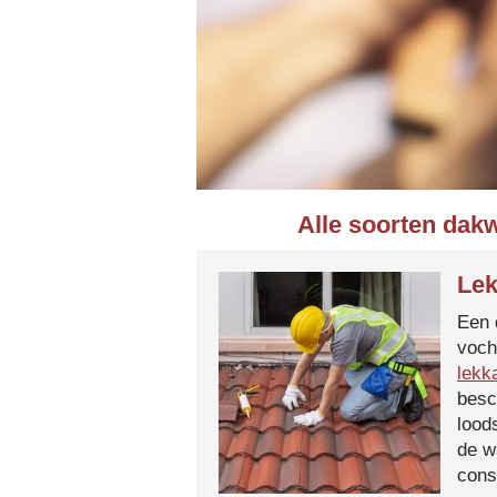
Alle soorten dak
Lek
Een 
voch
lekk
besc
lood
de w
cons