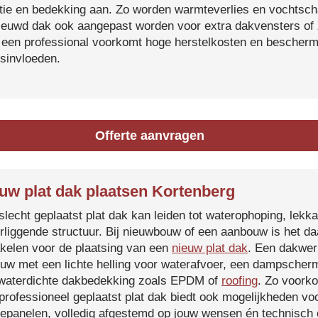
atie en bedekking aan. Zo worden warmteverlies en vochtsc
ieuwd dak ook aangepast worden voor extra dakvensters o
 een professional voorkomt hoge herstelkosten en beschermt
sinvloeden.
Offerte aanvragen
uw plat dak plaatsen Kortenberg
slecht geplaatst plat dak kan leiden tot waterophoping, lek
rliggende structuur. Bij nieuwbouw of een aanbouw is het d
kelen voor de plaatsing van een
nieuw plat dak
. Een dakwer
uw met een lichte helling voor waterafvoer, een dampscherm
waterdichte dakbedekking zoals EPDM of
roofing
. Zo voorko
professioneel geplaatst plat dak biedt ook mogelijkheden voo
epanelen, volledig afgestemd op jouw wensen én technisch c