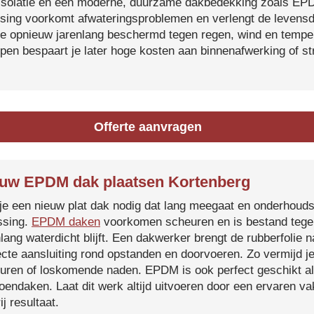
isolatie en een moderne, duurzame dakbedekking zoals EP
tsing voorkomt afwateringsproblemen en verlengt de levensdu
je opnieuw jarenlang beschermd tegen regen, wind en temper
ijpen bespaart je later hoge kosten aan binnenafwerking of s
Offerte aanvragen
uw EPDM dak plaatsen Kortenberg
je een nieuw plat dak nodig dat lang meegaat en onderhoud
ssing.
EPDM daken
voorkomen scheuren en is bestand tegen
nlang waterdicht blijft. Een dakwerker brengt de rubberfolie 
ecte aansluiting rond opstanden en doorvoeren. Zo vermijd j
uren of loskomende naden. EPDM is ook perfect geschikt a
roendaken. Laat dit werk altijd uitvoeren door een ervaren 
ij resultaat.