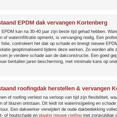
taand EPDM dak vervangen Kortenberg
s EPDM kan na 30-40 jaar zijn beste tijd gehad hebben. Wa
n of waterinfiltratie opmerkt, is vervanging nodig. Een prof
 folie, controleert het dak op schade en brengt nieuwe EP
solatie geoptimaliseerd tijdens deze werken. Zo worden all
kom je verdere schade aan de dakconstructie. Een goed ge
euw tientallen jaren bescherming, met minimale kans op on
taand roofingdak herstellen & vervangen K
en of roofing verliest na verloop van tijd zijn flexibiliteit,
n of blazen ontstaan. Dit leidt tot waterinsijpeling en schade
ctuur. Een dakwerker verwijdert de oude dakbedekking volled
t- of houtschade en
plaatst nieuwe roofing
met zorgvuldige a