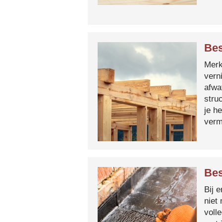
Bes
Merk 
vern
afwa
stru
je h
verm
Bes
Bij 
niet
voll