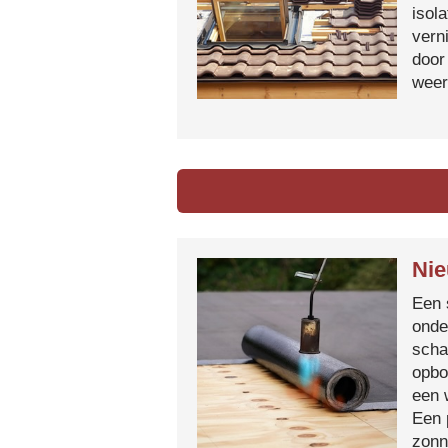
isol
vern
door
weer
Nie
Een 
onde
scha
opbo
een 
Een 
zonn